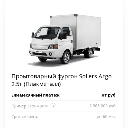
Промтоварный фургон Sollers Argo
2.5т (Плакметалл)
Ежемесячный платеж:
от
руб.
?
2 363 000 руб.
Пример стоимости:
Срок лизинга:
до 60 мес.