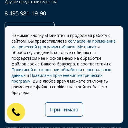
Другие представительства
8 495 981-19-90
Заказать звонок
Нажимая кнопку «Принять» и продолжая работу с
сайтом, Вы предоставляете
согласие на применение
метрической программы «Яндекс.Метрика»
и
обработку сведений, которые собираются
Правила
Разработка сайта –
посредством неё и основанных на обработке
использования cookie
ITECH
файлов cookie Вашего браузера, в соответствии с
Политикой в отношении обработки персональных
Правила пользования
© 2026 «СТОУН-XXI»
данных
и
Правилами применения метрических
сайтом
программ
. Вы в любое время можете отключить
Политика
применение файлов cookie в настройках Вашего
конфиденциальности
браузера.
Карта сайта
Принимаю
Публичная оферта на
использование ПЭП
Обращаем Ваше внимание на то, что информация, размещенная на сайте, носит исключительно