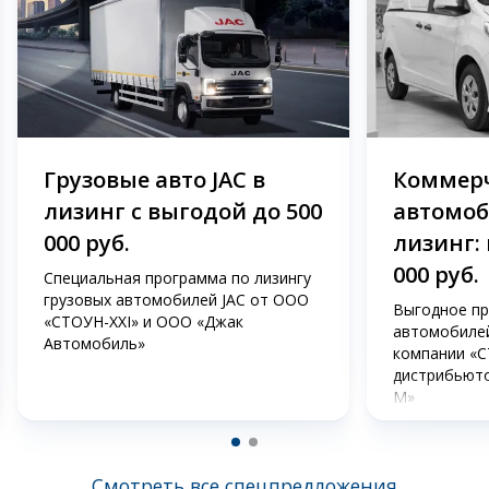
Грузовые авто JAC в
Коммер
лизинг с выгодой до 500
автомоб
000 руб.
лизинг: 
000 руб.
Специальная программа по лизингу
грузовых автомобилей JAC от ООО
Выгодное пр
«СТОУН-XXI» и OOO «Джак
автомобилей
Автомобиль»
компании «С
дистрибьют
М»
Смотреть все спецпредложения