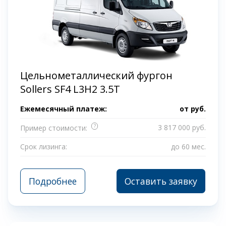
Цельнометаллический фургон
Sollers SF4 L3H2 3.5T
Ежемесячный платеж:
от
руб.
?
3 817 000 руб.
Пример стоимости:
Срок лизинга:
до 60 мес.
Подробнее
Оставить заявку