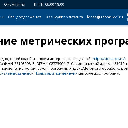
О компании
Пн-Пт, 09.00-18.00
мы
Спецпредложения
Калькулятор лизинга
lease@stone-xxi.ru
ние метрических прог
одно, своей волей и в своём интересе, посещая сайт
https://stone-xxi.ru/
в
(ИНН: 7710329843, ОГРН: 1027739641710, юридический адрес: 123056, го
сие на применение метрической программы Яндекс.Метрика и обработку м
сональных данных
и
Правилами применения
метрических программ.