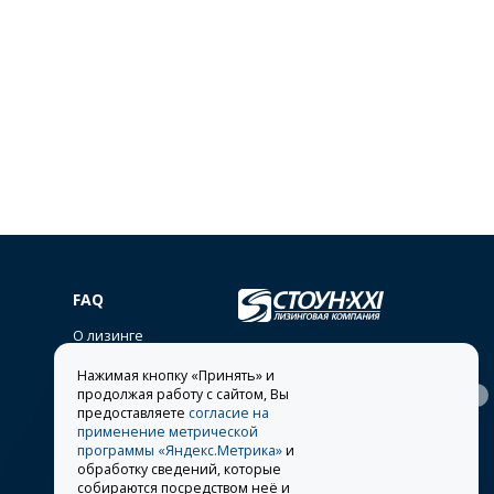
FAQ
О лизинге
lease@stone-xxi.ru
Нажимая кнопку «Принять» и
Раскрытие
продолжая работу с сайтом, Вы
394026
, г.
Воронеж
,
117638
, г.
Москва
,
ул.
информации
Московский пр-т, д. 7е, оф.
предоставляете
согласие на
Одесская, д. 2
318
применение метрической
Другие представительства
программы «Яндекс.Метрика»
и
обработку сведений, которые
8 495 981-19-90
собираются посредством неё и