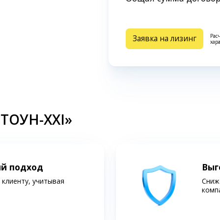
Рас
Заявка на лизинг
хар
СТОУН-XXI»
ий подход
Выг
клиенту, учитывая
Сниж
комп