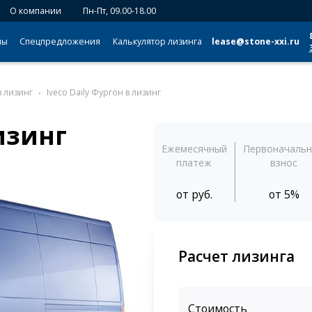
О компании
Пн-Пт, 09.00-18.00
мы
Спецпредложения
Калькулятор лизинга
lease@stone-xxi.ru
в лизинг
Iveco Daily Фургон в лизинг
лизинг
Ежемесячный
Первоначаль
платеж
взнос
от
руб.
от 5%
Расчет лизинга
Стоимость