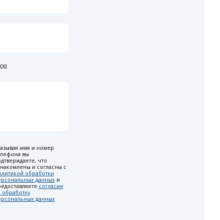
XI
азывая имя и номер
елефона вы
дтверждаете, что
накомлены и согласны с
олитикой обработки
ерсональных данных
и
редоставляете
согласие
 обработку
ерсональных данных