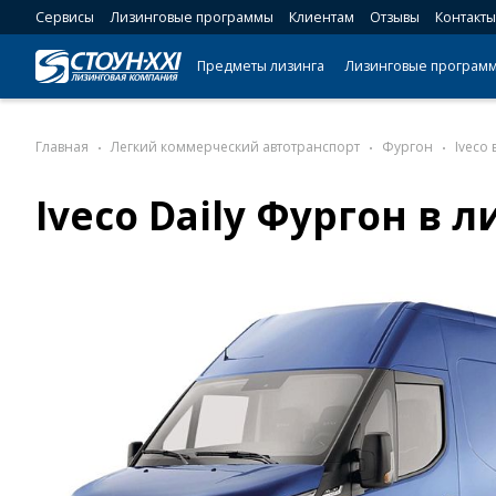
Сервисы
Лизинговые программы
Клиентам
Отзывы
Контакты
Предметы лизинга
Лизинговые програм
Главная
Легкий коммерческий автотранспорт
Фургон
Iveco 
Iveco Daily Фургон в 