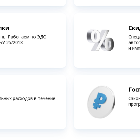
лки
Ски
ень. Работаем по ЭДО.
Спец
БУ 25/2018
авто
и им
Гос
льных расходов в течение
Сэко
прог