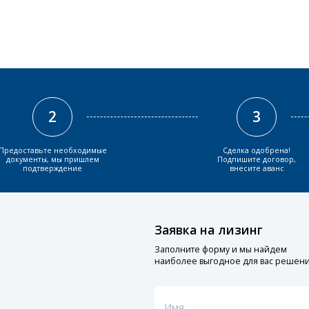
2
3
Предоставьте необходимые
Сделка одобрена!
документы, мы пришлем
Подпишите договор,
подтверждение
внесите аванс
Заявка на лизинг
Заполните форму и мы найдем
наиболее выгодное для вас решен
Имя