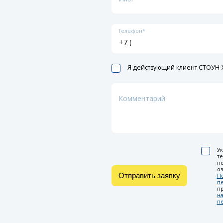
Телефон*
Я действующий клиент СТОУН-X
Комментарий
Ук
т
по
оз
Отправить заявку
П
п
п
на
п