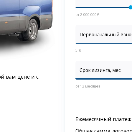
от 2 000 000 ₽
Первоначальный взно
5 %
Срок лизинга, мес.
й вам цене и с
от 12 месяцев
Ежемесячный платеж
Общая сумма догово