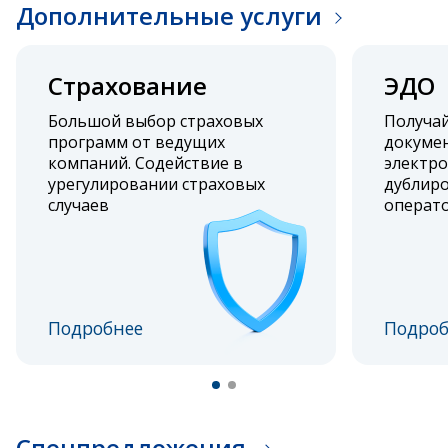
Дополнительные услуги
Страхование
ЭДО
Большой выбор страховых
Получа
программ от ведущих
докумен
компаний. Содействие в
электро
урегулировании страховых
дублиро
случаев
операт
Подробнее
Подроб
Спецпредложения