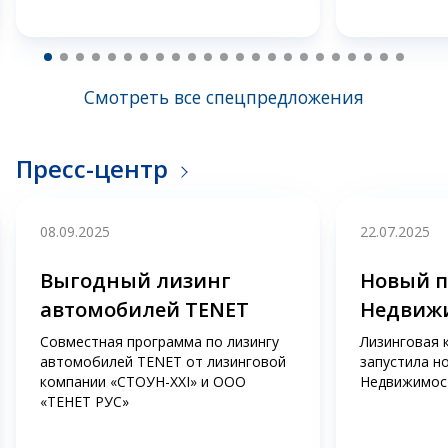
Смотреть все спецпредложения
Пресс-центр
08.09.2025
22.07.2025
Выгодный лизинг
Новый п
автомобилей TENET
Недвиж
Совместная программа по лизингу
Лизинговая 
автомобилей TENET от лизинговой
запустила н
компании «СТОУН-XXI» и ООО
Недвижимос
«ТЕНЕТ РУС»