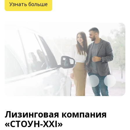
Узнать больше
Узнать больше
Лизинговая компания
«СТОУН-XXI»