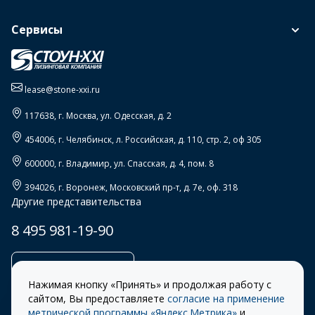
Сервисы
lease@stone-xxi.ru
117638
, г.
Москва
,
ул. Одесская, д. 2
454006
, г.
Челябинск
,
л. Российская, д. 110, стр. 2, оф 305
600000
, г.
Владимир
,
ул. Спасская, д. 4, пом. 8
394026
, г.
Воронеж
,
Московский пр-т, д. 7е, оф. 318
Другие представительства
8 495 981-19-90
Заказать звонок
Нажимая кнопку «Принять» и продолжая работу с
сайтом, Вы предоставляете
согласие на применение
метрической программы «Яндекс.Метрика»
и