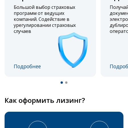
Большой выбор страховых
Получа
программ от ведущих
докумен
компаний. Содействие в
электро
урегулировании страховых
дублиро
случаев
операт
Подробнее
Подроб
Как оформить лизинг?