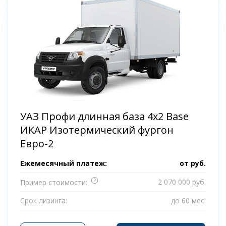
УАЗ Профи длинная база 4x2 Base
ИКАР Изотермический фургон
Евро-2
Ежемесячный платеж:
от
руб.
?
2 070 000 руб.
Пример стоимости:
Срок лизинга:
до 60 мес.