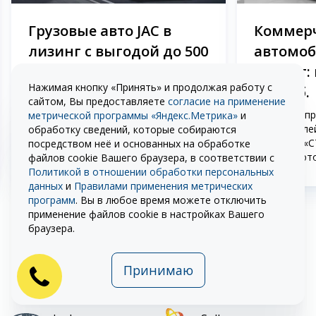
Грузовые авто JAC в
Коммер
лизинг с выгодой до 500
автомоб
000 руб.
лизинг: 
Нажимая кнопку «Принять» и продолжая работу с
000 руб.
Специальная программа по лизингу
сайтом, Вы предоставляете
согласие на применение
грузовых автомобилей JAC от ООО
Выгодное пр
метрической программы «Яндекс.Метрика»
и
«СТОУН-XXI» и OOO «Джак
автомобилей
обработку сведений, которые собираются
Автомобиль»
компании «С
посредством неё и основанных на обработке
дистрибьют
файлов cookie Вашего браузера, в соответствии с
М»
Политикой в отношении обработки персональных
данных
и
Правилами применения метрических
программ
. Вы в любое время можете отключить
применение файлов cookie в настройках Вашего
Смотреть все спецпредложения
браузера.
Принимаю
Другие популярные марки