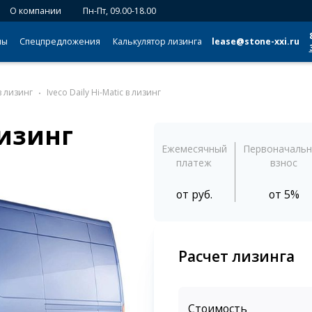
О компании
Пн-Пт, 09.00-18.00
мы
Спецпредложения
Калькулятор лизинга
lease@stone-xxi.ru
в лизинг
Iveco Daily Hi-Matic в лизинг
лизинг
Ежемесячный
Первоначаль
платеж
взнос
от
руб.
от 5%
Расчет лизинга
Стоимость