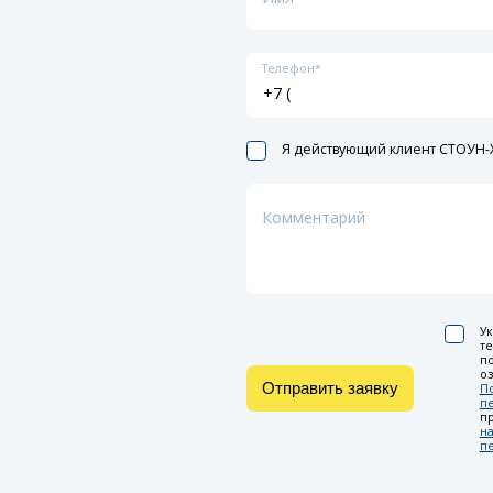
Телефон*
Я действующий клиент СТОУН-X
Комментарий
Ук
т
по
оз
Отправить заявку
П
п
п
на
п