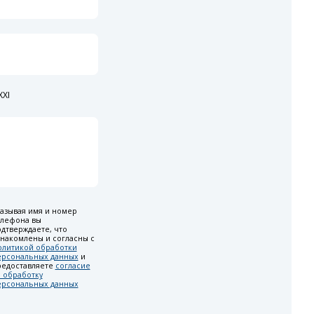
XI
азывая имя и номер
елефона вы
дтверждаете, что
накомлены и согласны с
олитикой обработки
ерсональных данных
и
редоставляете
согласие
 обработку
ерсональных данных