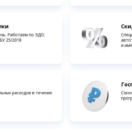
лки
Ски
ень. Работаем по ЭДО.
Спец
БУ 25/2018
авто
и им
Гос
льных расходов в течение
Сэко
прог