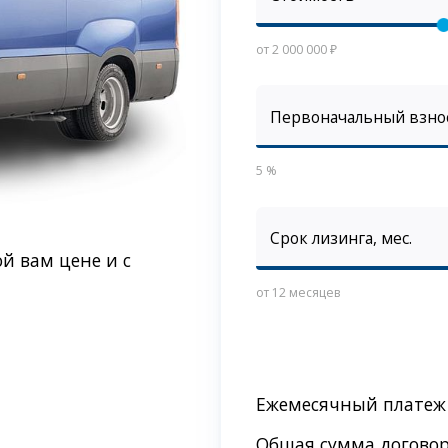
от 2 000 000 ₽
Первоначальный взно
5 %
Срок лизинга, мес.
й вам цене и с
от 12 месяцев
Ежемесячный платеж
Общая сумма догово