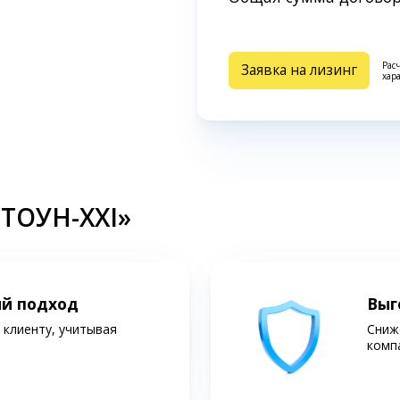
Рас
Заявка на лизинг
хар
СТОУН-XXI»
ий подход
Выг
клиенту, учитывая
Сниж
комп