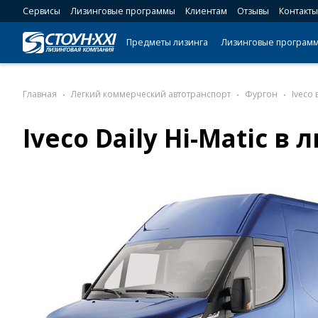
Сервисы
Лизинговые программы
Клиентам
Отзывы
Контакты
Предметы лизинга
Лизинговые програм
Главная
Легкий коммерческий автотранспорт
Фургон
Iveco 
Iveco Daily Hi-Matic в 