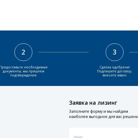
2
3
Предоставьте необходимые
Сделка одобрена!
документы, мы пришлем
Подпишите договор,
подтверждение
внесите аванс
Заявка на лизинг
Заполните форму и мы найдем
наиболее выгодное для вас решен
Имя