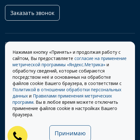
Заказать звонок
Правила
Разработка сайта –
использования cookie
ITECH
Нажимая кнопку «Принять» и продолжая работу с
сайтом, Вы предоставляете
согласие на применение
Правила пользования
© 2026 «СТОУН-XXI»
метрической программы «Яндекс.Метрика»
и
сайтом
обработку сведений, которые собираются
Политика
посредством неё и основанных на обработке
конфиденциальности
файлов cookie Вашего браузера, в соответствии с
Политикой в отношении обработки персональных
Карта сайта
данных
и
Правилами применения метрических
Публичная оферта на
программ
. Вы в любое время можете отключить
использование ПЭП
применение файлов cookie в настройках Вашего
браузера.
Обращаем Ваше внимание на то, что информация, размещенная на сайте, носит исключительно
информационный характер и ни при каких условиях не является публичной офертой,
определяемой положениями Статьи 437 (2) Гражданского кодекса Российской Федерации.
Принимаю