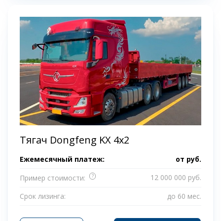
Тягач Dongfeng KX 4x2
Ежемесячный платеж:
от
руб.
?
12 000 000 руб.
Пример стоимости:
Срок лизинга:
до 60 мес.