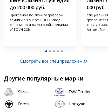
КМУ в лизинг: субсидия
лизинг 
до 200 000 руб.
000 руб.
Программа по лизингу грузовой
Специальная
техники с КМУ от ООО «Завод
грузовых ав
«Спецмаш» и лизинговой компании
«СТОУН-XXI»
«СТОУН-XXI»
Автомобиль
Смотреть все спецпредложения
Другие популярные марки
Sitrak
FAW Trucks
Foton
Hongyan