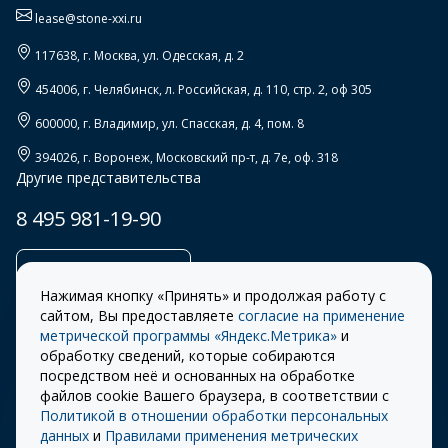
lease@stone-xxi.ru
117638
, г.
Москва
,
ул. Одесская, д. 2
454006
, г.
Челябинск
,
л. Российская, д. 110, стр. 2, оф 305
600000
, г.
Владимир
,
ул. Спасская, д. 4, пом. 8
394026
, г.
Воронеж
,
Московский пр-т, д. 7е, оф. 318
Другие представительства
8 495 981-19-90
Заказать звонок
Нажимая кнопку «Принять» и продолжая работу с
сайтом, Вы предоставляете
согласие на применение
метрической программы «Яндекс.Метрика»
и
обработку сведений, которые собираются
Правила
Разработка сайта –
посредством неё и основанных на обработке
использования cookie
ITECH
файлов cookie Вашего браузера, в соответствии с
Политикой в отношении обработки персональных
Правила пользования
© 2026 «СТОУН-XXI»
данных
и
Правилами применения метрических
сайтом