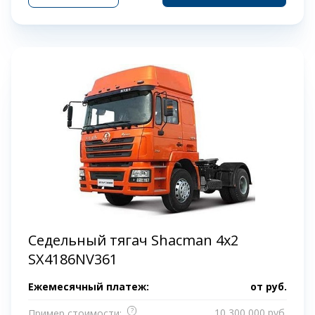
Седельный тягач Shacman 4х2
SX4186NV361
Ежемесячный платеж:
от
руб.
?
10 300 000 руб.
Пример стоимости: