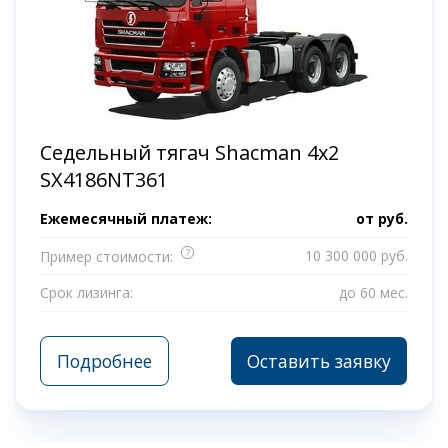
Седельный тягач Shacman 4х2
SX4186NT361
Ежемесячный платеж:
от
руб.
?
10 300 000 руб.
Пример стоимости:
Срок лизинга:
до 60 мес.
Подробнее
Оставить заявку