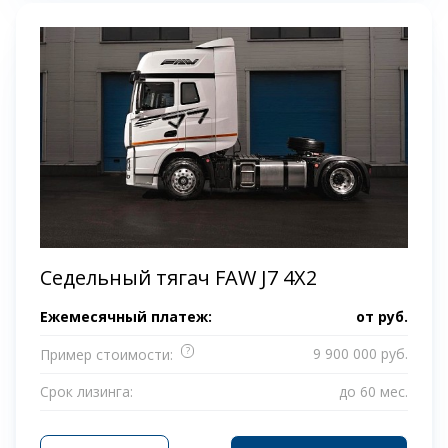
Седельный тягач FAW J7 4Х2
Ежемесячный платеж:
от
руб.
?
9 900 000 руб.
Пример стоимости:
Срок лизинга:
до 60 мес.