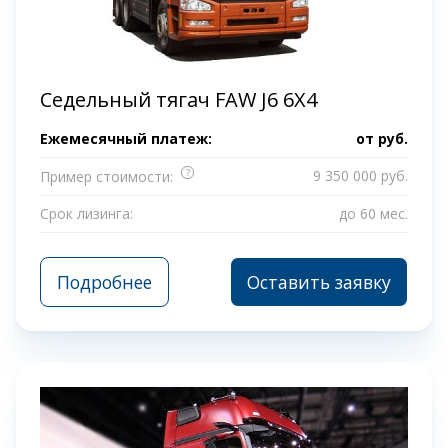
Седельный тягач FAW J6 6Х4
Ежемесячный платеж:
от
руб.
?
9 350 000 руб.
Пример стоимости:
Срок лизинга:
до 60 мес.
Подробнее
Оставить заявку