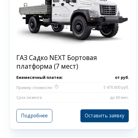
ГАЗ Садко NEXT Бортовая
платформа (7 мест)
Ежемесячный платеж:
от
руб.
?
5 478 800 руб.
Пример стоимости:
Срок лизинга:
до 60 мес.
Подробнее
Оставить заявку