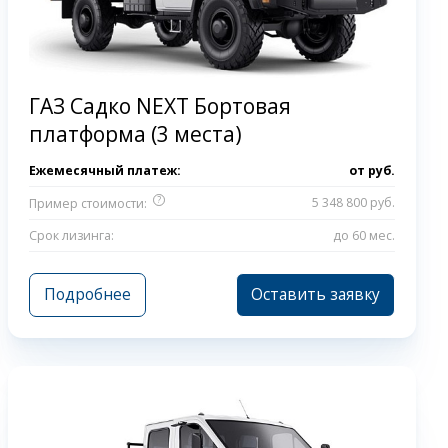
ГАЗ Садко NEXT Бортовая
платформа (3 места)
Ежемесячный платеж:
от
руб.
?
5 348 800 руб.
Пример стоимости:
Срок лизинга:
до 60 мес.
Подробнее
Оставить заявку