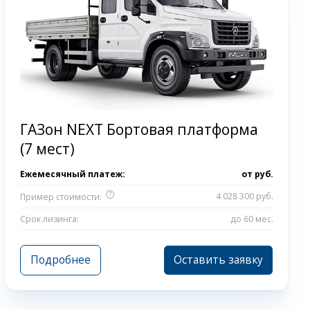
ГАЗон NEXT Бортовая платформа
(7 мест)
Ежемесячный платеж:
от
руб.
?
4 028 300 руб.
Пример стоимости:
Срок лизинга:
до 60 мес.
Подробнее
Оставить заявку