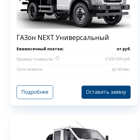
ГАЗон NEXT Универсальный
Ежемесячный платеж:
от
руб.
?
4 500 000 руб.
Пример стоимости:
Срок лизинга:
до 60 мес.
Подробнее
Оставить заявку