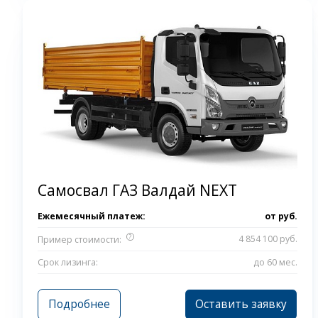
Самосвал ГАЗ Валдай NEXT
Ежемесячный платеж:
от
руб.
?
4 854 100 руб.
Пример стоимости:
Срок лизинга:
до 60 мес.
Подробнее
Оставить заявку