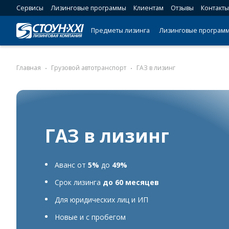
Сервисы
Лизинговые программы
Клиентам
Отзывы
Контакты
Предметы лизинга
Лизинговые програм
Главная
Грузовой автотранспорт
ГАЗ в лизинг
ГАЗ в лизинг
Аванс от
5%
до
49%
Срок лизинга
до 60 месяцев
Для юридических лиц и ИП
Новые и с пробегом