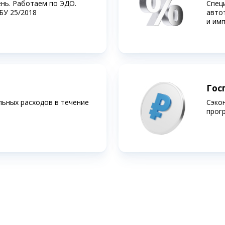
ень. Работаем по ЭДО.
Спец
БУ 25/2018
авто
и им
Гос
льных расходов в течение
Сэко
прог