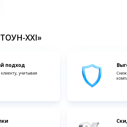
СТОУН-XXI»
ий подход
Выг
клиенту, учитывая
Сниж
комп
лки
Ски