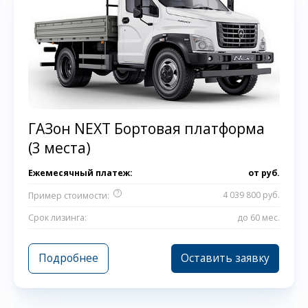
ГАЗон NEXT Бортовая платформа
(3 места)
Ежемесячный платеж:
от
руб.
?
4 039 800 руб.
Пример стоимости:
Срок лизинга:
до 60 мес.
Подробнее
Оставить заявку