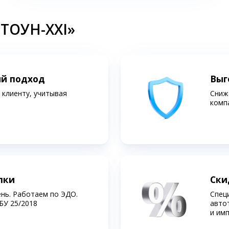
СТОУН-XXI»
ий подход
Выг
клиенту, учитывая
Сниж
комп
лки
Ски
ень. Работаем по ЭДО.
Спец
БУ 25/2018
авто
и им