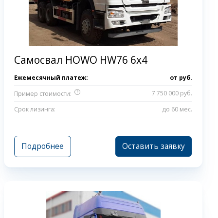
Самосвал HOWO HW76 6x4
Ежемесячный платеж:
от
руб.
?
7 750 000 руб.
Пример стоимости:
Срок лизинга:
до 60 мес.
Подробнее
Оставить заявку