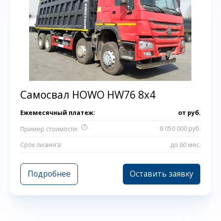
Самосвал HOWO HW76 8x4
Ежемесячный платеж:
от
руб.
?
8 050 000 руб.
Пример стоимости:
Срок лизинга:
до 60 мес.
Подробнее
Оставить заявку