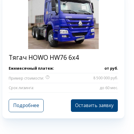
Тягач HOWO HW76 6x4
Ежемесячный платеж:
от
руб.
?
8 500 000 руб.
Пример стоимости:
Срок лизинга:
до 60 мес.
Подробнее
Оставить заявку