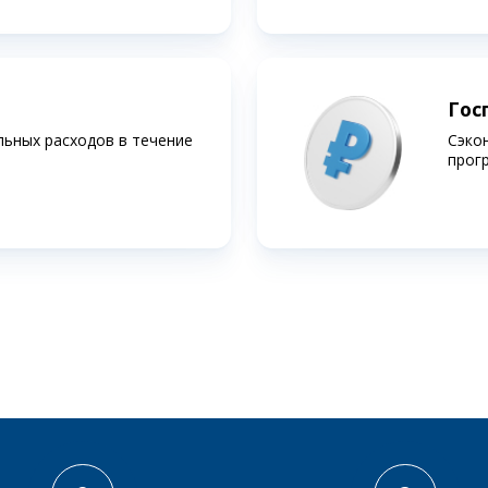
Гос
льных расходов в течение
Сэко
прог