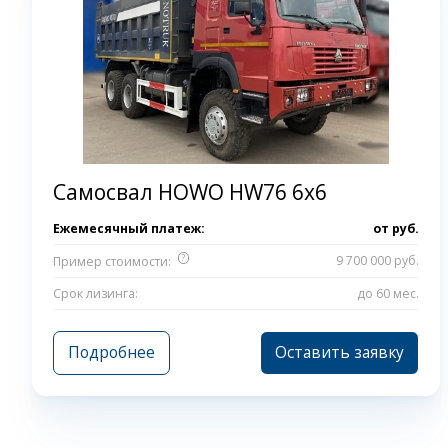
Самосвал HOWO HW76 6x6
Ежемесячный платеж:
от
руб.
?
9 700 000 руб.
Пример стоимости:
Срок лизинга:
до 60 мес.
Подробнее
Оставить заявку