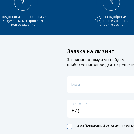
2
3
Предоставьте необходимые
Сделка одобрена!
документы, мы пришлем
Подпишите договор,
подтверждение
внесите аванс
Заявка на лизинг
Заполните форму и мы найдем
наиболее выгодное для вас решен
Имя
Телефон*
Я действующий клиент СТОУН-X