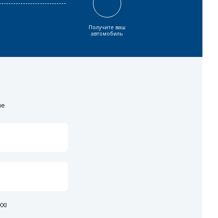
Получите ваш
автомобиль
ие
XI