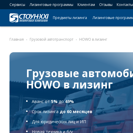
Сервисы
Лизинговые программы
Клиентам
Отзывы
Контакты
Предметы лизинга
Лизинговые програм
Главная
Грузовой автотранспорт
HOWO в лизинг
Грузовые автомоб
HOWO в лизинг
Аванс от
5%
до
49%
Срок лизинга
до 60 месяцев
Для юридических лиц и ИП
Новая техника и б/у