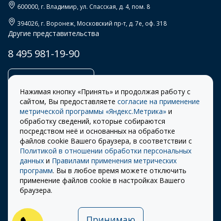
600000
, г.
Владимир
,
ул. Спасская, д. 4, пом. 8
394026
, г.
Воронеж
,
Московский пр-т, д. 7е, оф. 318
Другие представительства
8 495 981-19-90
Заказать звонок
Нажимая кнопку «Принять» и продолжая работу с
сайтом, Вы предоставляете
согласие на применение
метрической программы «Яндекс.Метрика»
и
обработку сведений, которые собираются
Правила
Разработка сайта –
посредством неё и основанных на обработке
использования cookie
ITECH
файлов cookie Вашего браузера, в соответствии с
Политикой в отношении обработки персональных
Правила пользования
© 2026 «СТОУН-XXI»
данных
и
Правилами применения метрических
сайтом
программ
. Вы в любое время можете отключить
Политика
применение файлов cookie в настройках Вашего
конфиденциальности
браузера.
Карта сайта
Принимаю
Публичная оферта на