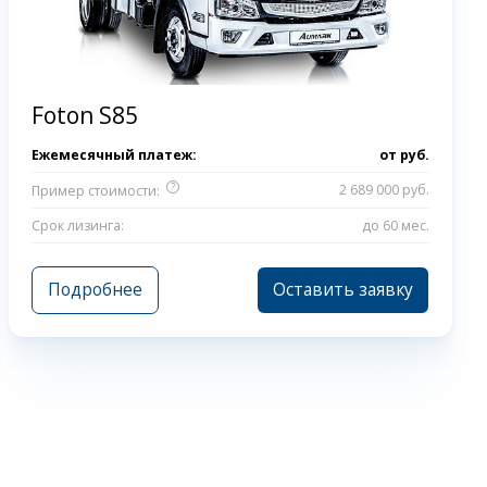
Foton S85
Ежемесячный платеж:
от
руб.
?
2 689 000 руб.
Пример стоимости:
Срок лизинга:
до 60 мес.
Подробнее
Оставить заявку