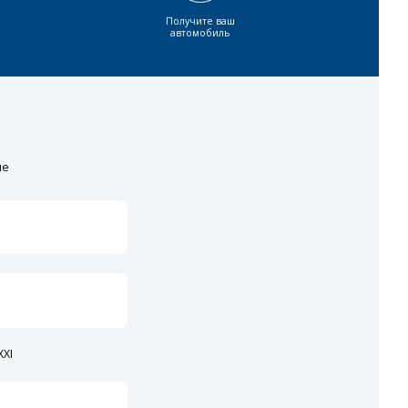
Получите ваш
автомобиль
ие
XI