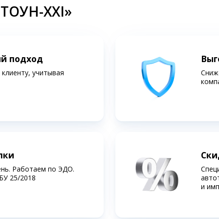
СТОУН-XXI»
ий подход
Выг
клиенту, учитывая
Сниж
комп
лки
Ски
ень. Работаем по ЭДО.
Спец
БУ 25/2018
авто
и им