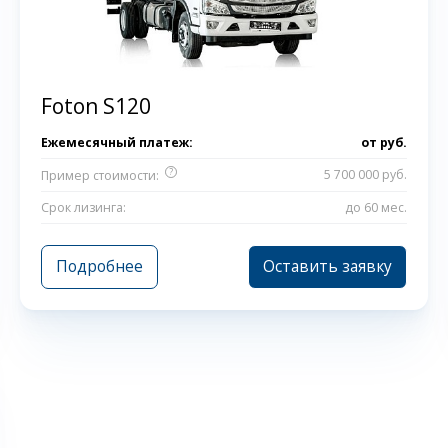
Foton S120
Ежемесячный платеж:
от
руб.
?
5 700 000 руб.
Пример стоимости:
Срок лизинга:
до 60 мес.
Подробнее
Оставить заявку