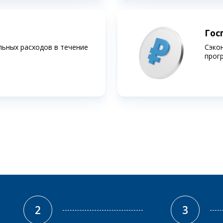
Гос
льных расходов в течение
Сэко
прог
2
3