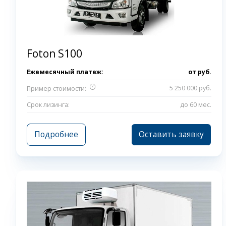
Foton S100
Ежемесячный платеж:
от
руб.
?
5 250 000 руб.
Пример стоимости:
Срок лизинга:
до 60 мес.
Подробнее
Оставить заявку