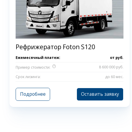
Рефрижератор Foton S120
Ежемесячный платеж:
от
руб.
?
8 600 000 руб.
Пример стоимости:
Срок лизинга:
до 60 мес.
Подробнее
Оставить заявку