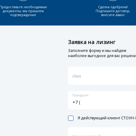
Предоставьте необходимые
Сделка одобрена!
документы, мы пришлем
Подпишите договор,
подтверждение
внесите аванс
Заявка на лизинг
Заполните форму и мы найдем
наиболее выгодное для вас решен
Имя
Телефон*
Я действующий клиент СТОУН-X