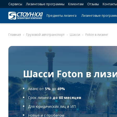
Сервисы
Лизинговые программы
Клиентам
Отзывы
Контакты
Предметы лизинга
Лизинговые програм
Главная
Грузовой автотранспорт
Шасси
Foton в лизинг
Шасси Foton в лиз
Аванс от
5%
до
49%
Срок лизинга
до 60 месяцев
Для юридических лиц и ИП
Новые и с пробегом