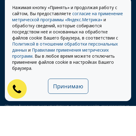
Заказать звонок
Нажимая кнопку «Принять» и продолжая работу с
сайтом, Вы предоставляете
согласие на применение
метрической программы «Яндекс.Метрика»
и
обработку сведений, которые собираются
Правила
Разработка сайта –
посредством неё и основанных на обработке
использования cookie
ITECH
файлов cookie Вашего браузера, в соответствии с
Политикой в отношении обработки персональных
Правила пользования
© 2026 «СТОУН-XXI»
данных
и
Правилами применения метрических
сайтом
программ
. Вы в любое время можете отключить
Политика
применение файлов cookie в настройках Вашего
конфиденциальности
браузера.
Карта сайта
Принимаю
Публичная оферта на
использование ПЭП
Обращаем Ваше внимание на то, что информация, размещенная на сайте, носит исключительно
информационный характер и ни при каких условиях не является публичной офертой,
определяемой положениями Статьи 437 (2) Гражданского кодекса Российской Федерации.