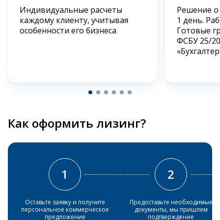
Индивидуальные расчеты
Решение о
каждому клиенту, учитывая
1 день. Ра
особенности его бизнеса
Готовые г
ФСБУ 25/2
«Бухгалтер
Как оформить лизинг?
1
2
Оставьте заявку и получите
Предоставьте необходимые
персональное коммерческое
документы, мы пришлем
предложение
подтверждение