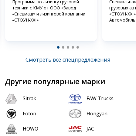
Программа по лизингу грузовой
Специальная
техники с КМУ от ООО «Завод
грузовых ав
«Спецмаш» и лизинговой компании
«СТОУН-XXI»
«СТОУН-XXI»
Автомобиль
Смотреть все спецпредложения
Другие популярные марки
Sitrak
FAW Trucks
Foton
Hongyan
HOWO
JAC