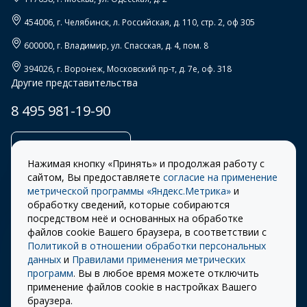
454006
, г.
Челябинск
,
л. Российская, д. 110, стр. 2, оф 305
600000
, г.
Владимир
,
ул. Спасская, д. 4, пом. 8
394026
, г.
Воронеж
,
Московский пр-т, д. 7е, оф. 318
Другие представительства
8 495 981-19-90
Заказать звонок
Нажимая кнопку «Принять» и продолжая работу с
сайтом, Вы предоставляете
согласие на применение
метрической программы «Яндекс.Метрика»
и
обработку сведений, которые собираются
Правила
Разработка сайта –
посредством неё и основанных на обработке
использования cookie
ITECH
файлов cookie Вашего браузера, в соответствии с
Политикой в отношении обработки персональных
Правила пользования
© 2026 «СТОУН-XXI»
данных
и
Правилами применения метрических
сайтом
программ
. Вы в любое время можете отключить
Политика
применение файлов cookie в настройках Вашего
конфиденциальности
браузера.