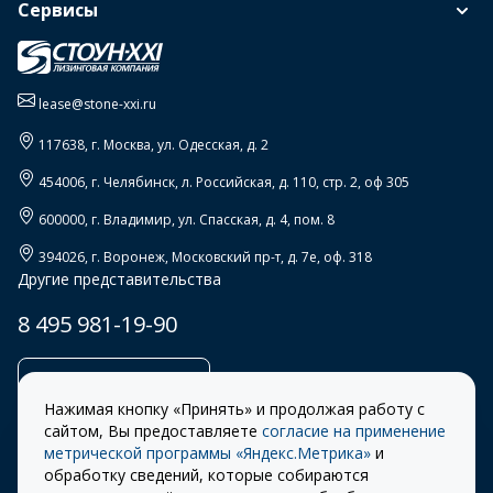
Сервисы
lease@stone-xxi.ru
117638
, г.
Москва
,
ул. Одесская, д. 2
454006
, г.
Челябинск
,
л. Российская, д. 110, стр. 2, оф 305
600000
, г.
Владимир
,
ул. Спасская, д. 4, пом. 8
394026
, г.
Воронеж
,
Московский пр-т, д. 7е, оф. 318
Другие представительства
8 495 981-19-90
Заказать звонок
Нажимая кнопку «Принять» и продолжая работу с
сайтом, Вы предоставляете
согласие на применение
метрической программы «Яндекс.Метрика»
и
обработку сведений, которые собираются