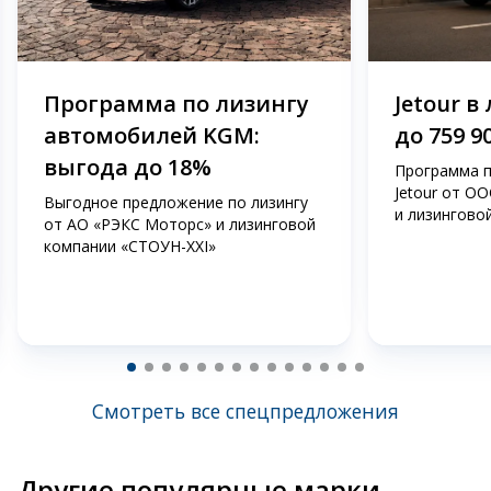
Программа по лизингу
Jetour в
автомобилей KGM:
до 759 9
выгода до 18%
Программа п
Jetour от О
Выгодное предложение по лизингу
и лизингово
от АО «РЭКС Моторс» и лизинговой
компании «СТОУН-ХХI»
Смотреть все спецпредложения
Другие популярные марки