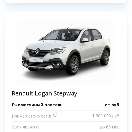
Renault Logan Stepway
Ежемесячный платеж:
от
руб.
?
1 301 000 руб.
Пример стоимости:
Срок лизинга:
до 60 мес.