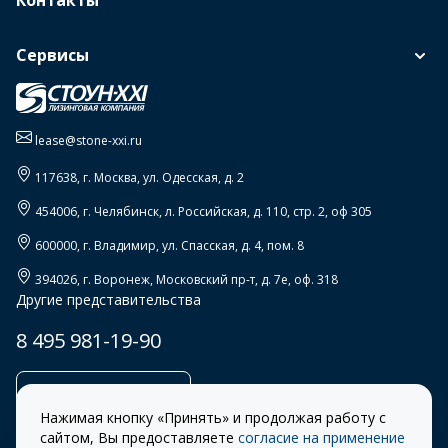
Контакты
Сервисы
lease@stone-xxi.ru
117638
, г.
Москва
,
ул. Одесская, д. 2
454006
, г.
Челябинск
,
л. Российская, д. 110, стр. 2, оф 305
600000
, г.
Владимир
,
ул. Спасская, д. 4, пом. 8
394026
, г.
Воронеж
,
Московский пр-т, д. 7е, оф. 318
Другие представительства
8 495 981-19-90
Заказать звонок
Нажимая кнопку «Принять» и продолжая работу с
сайтом, Вы предоставляете
согласие на применение