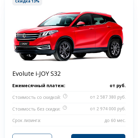
Скидка 13%
Evolute i-JOY S32
Ежемесячный платеж:
от
руб.
?
от 2 587 380 руб.
Стоимость со скидкой:
?
от 2 974 000 руб.
Стоимость без скидки:
Срок лизинга:
до 60 мес.