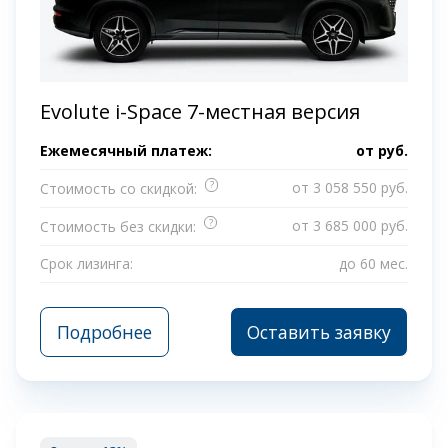
Evolute i-Space 7-местная версия
Ежемесячный платеж:
от
руб.
?
от 3 058 550 руб.
Стоимость со скидкой:
?
от 3 685 000 руб.
Стоимость без скидки:
Срок лизинга:
до 60 мес.
Подробнее
Оставить заявку