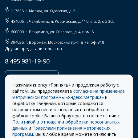
117638
, г.
Москва
,
ул. Одесская, д. 2
454006
, г.
Челябинск
,
л. Российская, д. 110, стр. 2, оф 305
600000
, г.
Владимир
,
ул. Спасская, д. 4, пом. 8
394026
, г.
Воронеж
,
Московский пр-т, д. 7е, оф. 318
Другие представительства
8 495 981-19-90
Заказать звонок
Нажимая кнопку «Принять» и продолжая работу с
сайтом, Вы предоставляете
согласие на применение
метрической программы «Яндекс.Метрика»
и
обработку сведений, которые собираются
Правила
Разработка сайта –
посредством неё и основанных на обработке
использования cookie
ITECH
файлов cookie Вашего браузера, в соответствии с
Политикой в отношении обработки персональных
Правила пользования
© 2026 «СТОУН-XXI»
данных
и
Правилами применения метрических
сайтом
программ
. Вы в любое время можете отключить