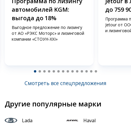
Программа по лизингу
Jetour в
автомобилей KGM:
до 759 9
выгода до 18%
Программа п
Jetour от О
Выгодное предложение по лизингу
и лизингово
от АО «РЭКС Моторс» и лизинговой
компании «СТОУН-ХХI»
Смотреть все спецпредложения
Другие популярные марки
Lada
Haval