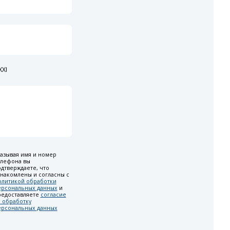
XI
азывая имя и номер
елефона вы
дтверждаете, что
накомлены и согласны с
олитикой обработки
ерсональных данных
и
редоставляете
согласие
 обработку
ерсональных данных