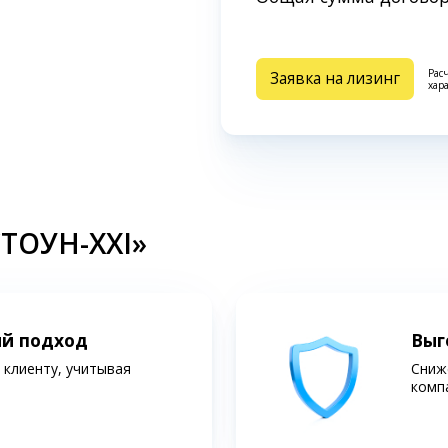
Рас
Заявка на лизинг
хар
СТОУН-XXI»
ий подход
Выг
клиенту, учитывая
Сниж
комп