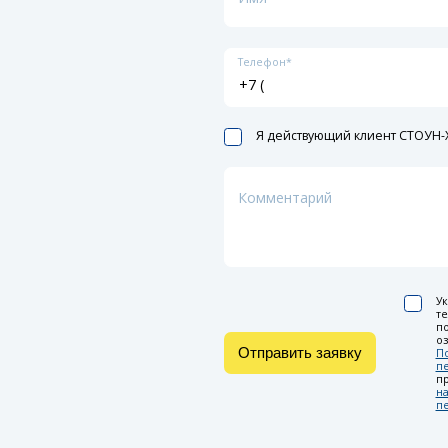
Телефон*
Я действующий клиент СТОУН-X
Комментарий
Ук
т
по
оз
Отправить заявку
П
п
п
на
п