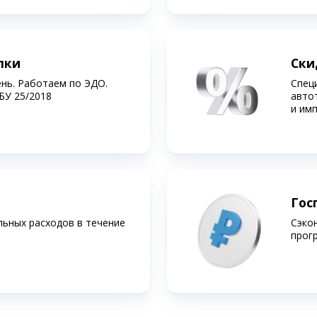
лки
Ски
ень. Работаем по ЭДО.
Спец
БУ 25/2018
авто
и им
Гос
льных расходов в течение
Сэко
прог