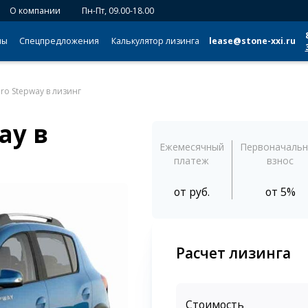
О компании
Пн-Пт, 09.00-18.00
мы
Спецпредложения
Калькулятор лизинга
lease@stone-xxi.ru
ero Stepway в лизинг
ay в
Ежемесячный
Первоначаль
платеж
взнос
от
руб.
от 5%
Расчет лизинга
Стоимость