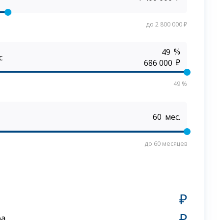
до 2 800 000 ₽
%
с
₽
49 %
мес.
до 60 месяцев
₽
₽
ра