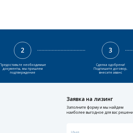
2
3
Предоставьте необходимые
Сделка одобрена!
документы, мы пришлем
Подпишите договор,
подтверждение
внесите аванс
Заявка на лизинг
Заполните форму и мы найдем
наиболее выгодное для вас решен
Имя