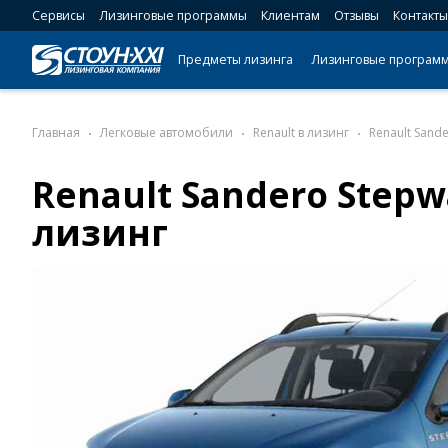
Сервисы
Лизинговые программы
Клиентам
Отзывы
Контакты
Предметы лизинга
Лизинговые програм
Главная
Легковые автомобили
Renault в лизинг
Renault Sand
Renault Sandero Stepw
лизинг