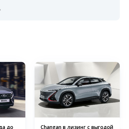
я
да до
Changan в лизинг с выгодой