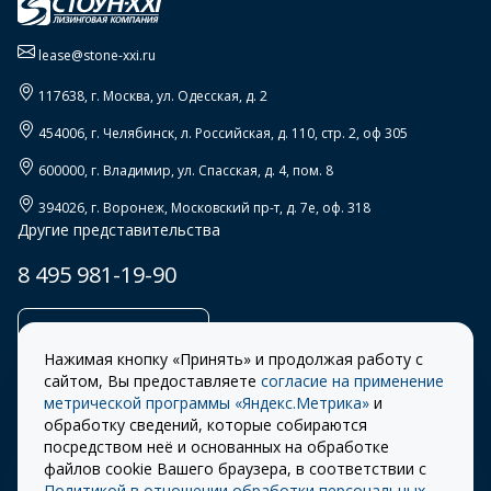
lease@stone-xxi.ru
117638
, г.
Москва
,
ул. Одесская, д. 2
454006
, г.
Челябинск
,
л. Российская, д. 110, стр. 2, оф 305
600000
, г.
Владимир
,
ул. Спасская, д. 4, пом. 8
394026
, г.
Воронеж
,
Московский пр-т, д. 7е, оф. 318
Другие представительства
8 495 981-19-90
Заказать звонок
Нажимая кнопку «Принять» и продолжая работу с
сайтом, Вы предоставляете
согласие на применение
метрической программы «Яндекс.Метрика»
и
обработку сведений, которые собираются
Правила
Разработка сайта –
посредством неё и основанных на обработке
использования cookie
ITECH
файлов cookie Вашего браузера, в соответствии с
Политикой в отношении обработки персональных