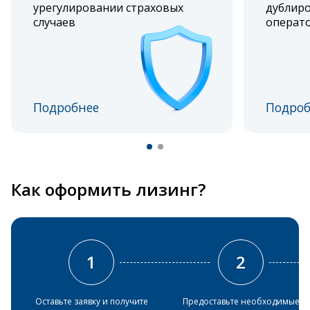
урегулировании страховых
дублиро
случаев
операт
Подробнее
Подроб
Как оформить лизинг?
1
2
Оставьте заявку и получите
Предоставьте необходимые