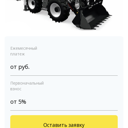
Ежемесячный
платеж
от
руб.
Первоначальный
взнос
от 5%
Оставить заявку