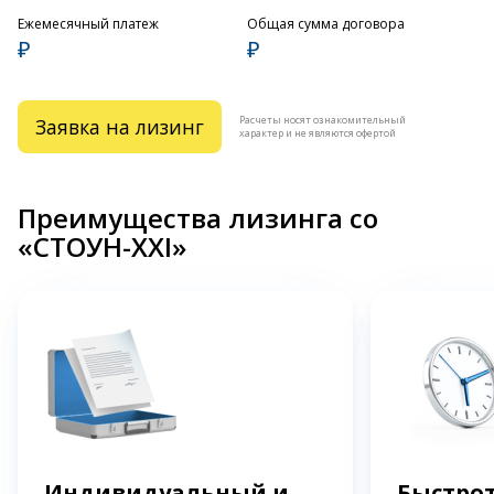
Ежемесячный платеж
Общая сумма договора
₽
₽
Расчеты носят ознакомительный
Заявка на лизинг
характер и не являются офертой
Преимущества лизинга со
«СТОУН-XXI»
Индивидуальный и
Быстрот