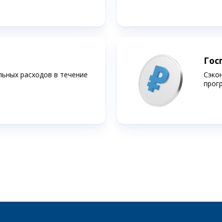
Гос
льных расходов в течение
Сэко
прог