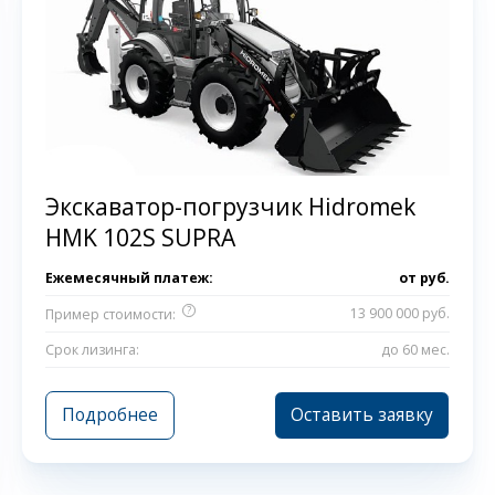
Экскаватор-погрузчик Hidromek
HMK 102S SUPRA
Ежемесячный платеж:
от
руб.
?
13 900 000 руб.
Пример стоимости:
Срок лизинга:
до 60 мес.
Подробнее
Оставить заявку