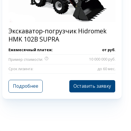
Экскаватор-погрузчик Hidromek
HMK 102B SUPRA
Ежемесячный платеж:
от
руб.
?
10 000 000 руб.
Пример стоимости:
Срок лизинга:
до 60 мес.
Подробнее
Оставить заявку