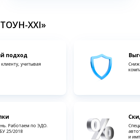
СТОУН-XXI»
ий подход
Выг
клиенту, учитывая
Сниж
комп
лки
Ски
ень. Работаем по ЭДО.
Спец
БУ 25/2018
авто
и им