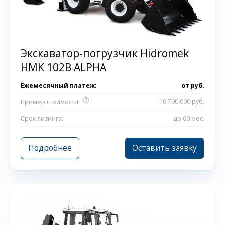
Экскаватор-погрузчик Hidromek
HMK 102B ALPHA
Ежемесячный платеж:
от
руб.
?
10 700 000 руб.
Пример стоимости:
Срок лизинга:
до 60 мес.
Подробнее
Оставить заявку