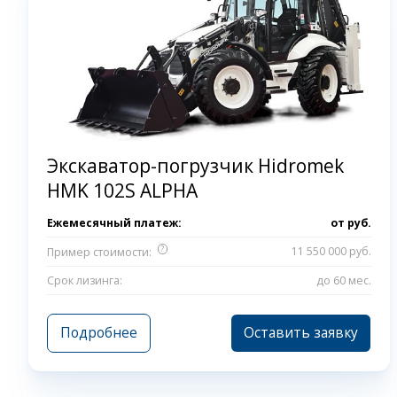
Экскаватор-погрузчик Hidromek
HMK 102S ALPHA
Ежемесячный платеж:
от
руб.
?
11 550 000 руб.
Пример стоимости:
Срок лизинга:
до 60 мес.
Подробнее
Оставить заявку