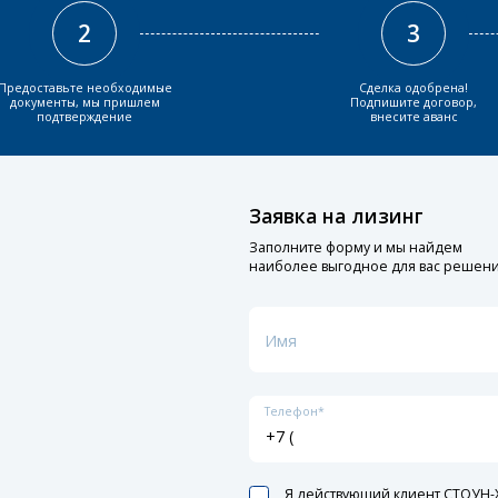
2
3
Предоставьте необходимые
Сделка одобрена!
документы, мы пришлем
Подпишите договор,
подтверждение
внесите аванс
Заявка на лизинг
Заполните форму и мы найдем
наиболее выгодное для вас решен
Имя
Телефон*
Я действующий клиент СТОУН-X