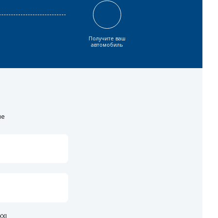
Получите ваш
автомобиль
ие
XI