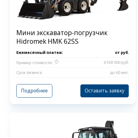
Мини экскаватор-погрузчик
Hidromek HMK 62SS
Ежемесячный платеж:
от
руб.
?
4 500 000 руб.
Пример стоимости:
Срок лизинга:
до 60 мес.
Подробнее
Оставить заявку