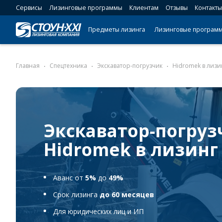
Сервисы
Лизинговые программы
Клиентам
Отзывы
Контакты
Предметы лизинга
Лизинговые програм
Главная
Спецтехника
Экскаватор-погрузчик
Hidromek в лизи
Экскаватор-погруз
Hidromek в лизинг
Аванс от
5%
до
49%
Срок лизинга
до 60 месяцев
Для юридических лиц и ИП