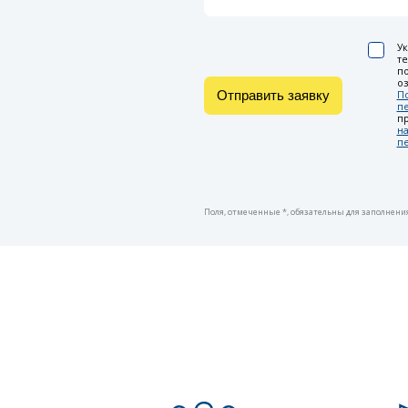
Ук
т
по
оз
Отправить заявку
П
п
п
на
п
Поля, отмеченные *, обязательны для заполнени