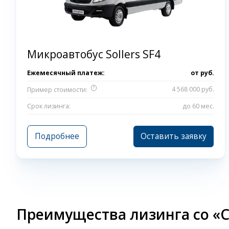
Микроавтобус Sollers SF4
Ежемесячный платеж:
от
руб.
?
4 568 000 руб.
Пример стоимости:
Срок лизинга:
до 60 мес.
Подробнее
Оставить заявку
Преимущества лизинга со «