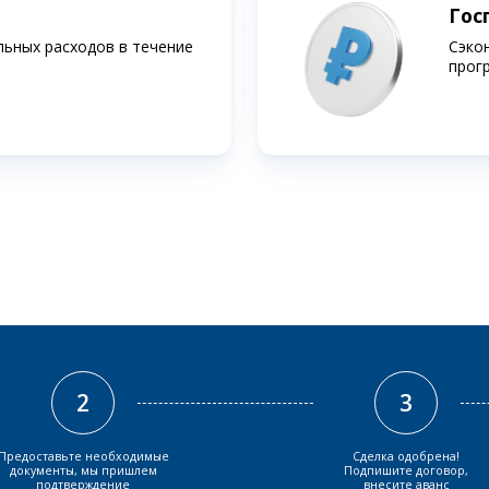
Гос
льных расходов в течение
Сэко
прог
2
3
Предоставьте необходимые
Сделка одобрена!
документы, мы пришлем
Подпишите договор,
подтверждение
внесите аванс