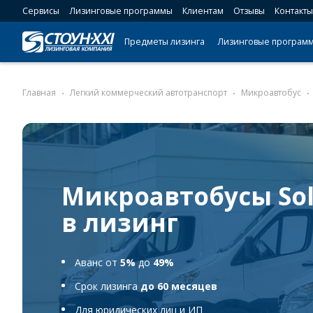
Сервисы
Лизинговые программы
Клиентам
Отзывы
Контакты
Предметы лизинга
Лизинговые програм
Главная
Легкий коммерческий автотранспорт
Микроавтобус
Микроавтобусы Sol
в лизинг
Аванс от
5%
до
49%
Срок лизинга
до 60 месяцев
Для юридических лиц и ИП