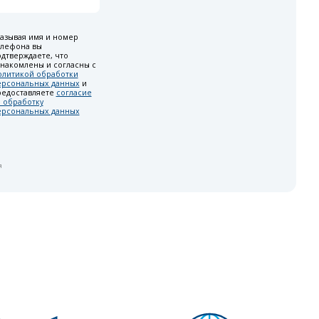
азывая имя и номер
елефона вы
дтверждаете, что
накомлены и согласны с
олитикой обработки
ерсональных данных
и
редоставляете
согласие
 обработку
ерсональных данных
я