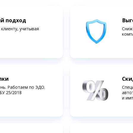
ий подход
Выг
клиенту, учитывая
Сниж
комп
лки
Ски
ень. Работаем по ЭДО.
Спец
БУ 25/2018
авто
и им