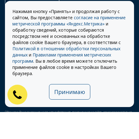
Заказать звонок
Нажимая кнопку «Принять» и продолжая работу с
сайтом, Вы предоставляете
согласие на применение
метрической программы «Яндекс.Метрика»
и
обработку сведений, которые собираются
Правила
Разработка сайта –
посредством неё и основанных на обработке
использования cookie
ITECH
файлов cookie Вашего браузера, в соответствии с
Политикой в отношении обработки персональных
Правила пользования
© 2026 «СТОУН-XXI»
данных
и
Правилами применения метрических
сайтом
программ
. Вы в любое время можете отключить
Политика
применение файлов cookie в настройках Вашего
конфиденциальности
браузера.
Карта сайта
Принимаю
Публичная оферта на
использование ПЭП
Обращаем Ваше внимание на то, что информация, размещенная на сайте, носит исключительно
информационный характер и ни при каких условиях не является публичной офертой,
определяемой положениями Статьи 437 (2) Гражданского кодекса Российской Федерации.