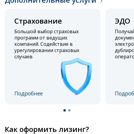
Страхование
ЭДО
Большой выбор страховых
Получа
программ от ведущих
докумен
компаний. Содействие в
электро
урегулировании страховых
дублиро
случаев
операт
Подробнее
Подроб
Как оформить лизинг?