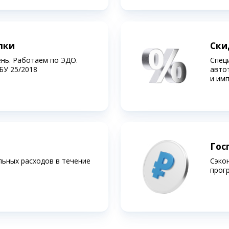
лки
Ски
ень. Работаем по ЭДО.
Спец
БУ 25/2018
авто
и им
Гос
льных расходов в течение
Сэко
прог