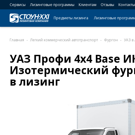
Сервисы
Лизинговые программы
Клиентам
Отзывы
Контакты
Предметы лизинга
Лизинговые програм
Главная
Легкий коммерческий автотранспорт
Фургон
УАЗ в
УАЗ Профи 4x4 Base И
Изотермический фург
в лизинг