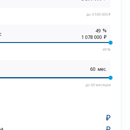
до 4 500 000 ₽
%
с
₽
49 %
мес.
до 60 месяцев
₽
₽
ра