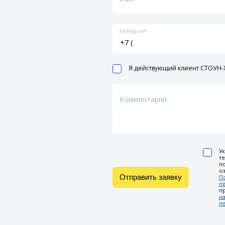
Телефон*
Я действующий клиент СТОУН-X
Комментарий
Ук
т
по
оз
Отправить заявку
П
п
п
на
п