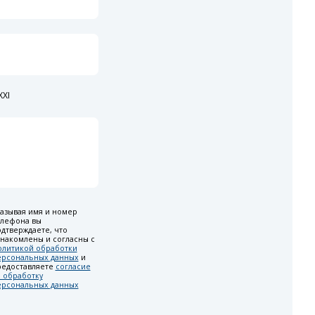
XI
азывая имя и номер
елефона вы
дтверждаете, что
накомлены и согласны с
олитикой обработки
ерсональных данных
и
редоставляете
согласие
 обработку
ерсональных данных