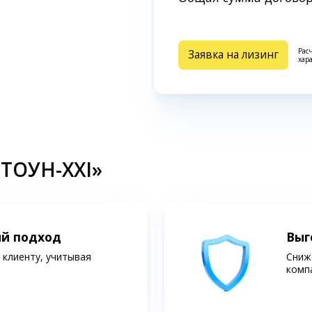
Рас
Заявка на лизинг
хар
СТОУН-XXI»
ий подход
Выг
клиенту, учитывая
Сниж
комп