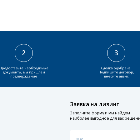
2
3
Предоставьте необходимые
Сделка одобрена!
документы, мы пришлем
Подпишите договор,
подтверждение
внесите аванс
Заявка на лизинг
Заполните форму и мы найдем
наиболее выгодное для вас решен
Имя