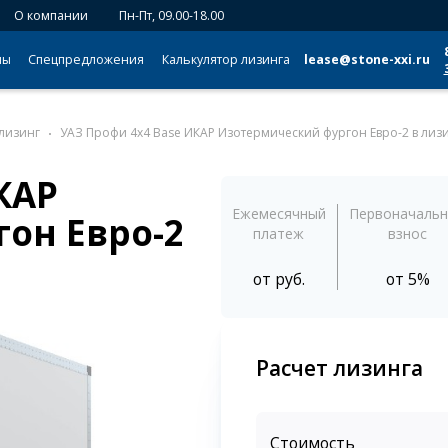
О компании
Пн-Пт, 09.00-18.00
мы
Спецпредложения
Калькулятор лизинга
lease@stone-xxi.ru
 лизинг
УАЗ Профи 4x4 Base ИКАР Изотермический фургон Евро-2 в лиз
КАР
Ежемесячный
Первоначаль
он Евро-2
платеж
взнос
от
руб.
от 5%
Расчет лизинга
Стоимость