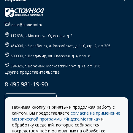
lease@stone-xxi.ru
117638
, г.
Москва
,
ул. Одесская, д. 2
454006
, г.
Челябинск
,
л. Российская, д. 110, стр. 2, оф 305
600000
, г.
Владимир
,
ул. Спасская, д. 4, пом. 8
394026
, г.
Воронеж
,
Московский пр-т, д. 7е, оф. 318
Другие представительства
8 495 981-19-90
Заказать звонок
Нажимая кнопку «Принять» и продолжая работу с
сайтом, Вы предоставляете
согласие на применение
метрической программы «Яндекс.Метрика»
и
обработку сведений, которые собираются
Правила
Разработка сайта –
посредством неё и основанных на обработке