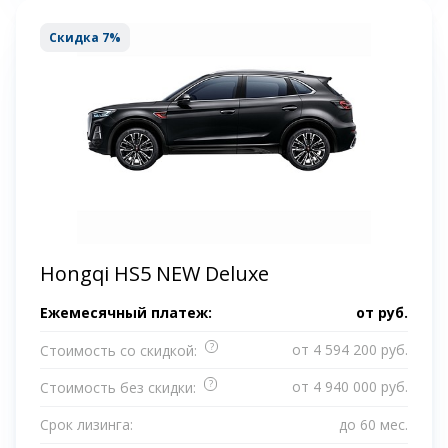
Скидка 7%
Hongqi HS5 NEW Deluxe
Ежемесячный платеж:
от
руб.
?
от 4 594 200 руб.
Стоимость со скидкой:
?
от 4 940 000 руб.
Стоимость без скидки:
Срок лизинга:
до 60 мес.