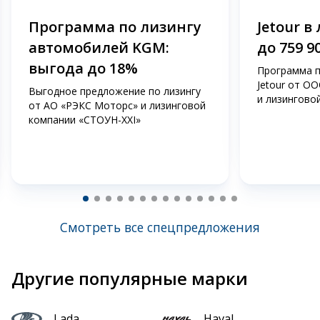
Программа по лизингу
Jetour в
автомобилей KGM:
до 759 9
выгода до 18%
Программа п
Jetour от О
Выгодное предложение по лизингу
и лизингово
от АО «РЭКС Моторс» и лизинговой
компании «СТОУН-ХХI»
Смотреть все спецпредложения
Другие популярные марки
Lada
Haval