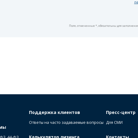
п
Поля, отмеченные *, обязательны для заполнени
Поддержка клиентов
Пресс-центр
Ответы на часто задаваемые вопросы
Для СМИ
ммы
Калькулятор лизинга
Контакты
-ФЗ, 44-ФЗ