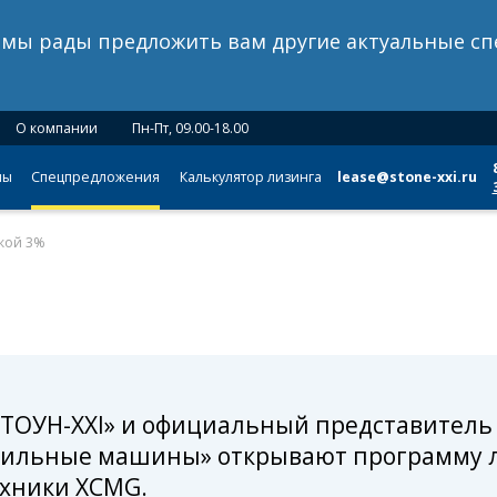
о мы рады предложить вам другие актуальные с
О компании
Пн-Пт, 09.00-18.00
мы
Спецпредложения
Калькулятор лизинга
lease@stone-xxi.ru
дкой 3%
СТОУН-XXI» и официальный представител
Сильные машины» открывают программу 
ехники XCMG.