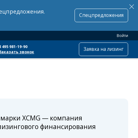
пецпредложения.
Спецпредложения
Войти
8 495 981-19-90
Заявка на лизинг
Заказать звонок
ь марки XCMG — компания
лизингового финансирования