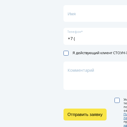
Имя
Телефон*
Я действующий клиент СТОУН-X
Комментарий
Ук
т
по
оз
Отправить заявку
П
п
п
на