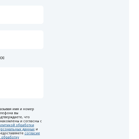
XI
азывая имя и номер
елефона вы
дтверждаете, что
накомлены и согласны с
олитикой обработки
ерсональных данных
и
редоставляете
согласие
 обработку