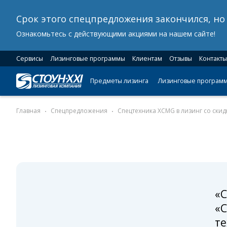
Срок этого спецпредложения закончился, н
Ознакомьтесь с действующими акциями на нашем сайте!
Сервисы
Лизинговые программы
Клиентам
Отзывы
Контакты
Предметы лизинга
Лизинговые програм
Главная
Спецпредложения
Спецтехника XCMG в лизинг со ски
«
«
т