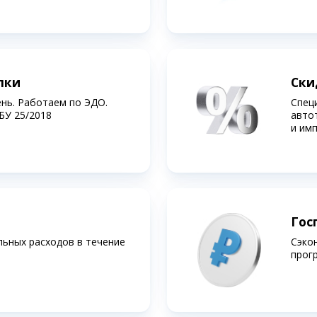
лки
Ски
ень. Работаем по ЭДО.
Спец
БУ 25/2018
авто
и им
Гос
льных расходов в течение
Сэко
прог