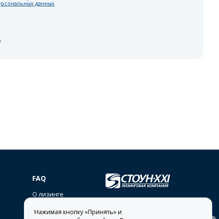
ерсональных данных
я
FAQ
О лизинге
lease@stone-xxi.ru
Нажимая кнопку «Принять» и
Раскрытие