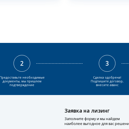
2
3
Предоставьте необходимые
Сделка одобрена!
документы, мы пришлем
Подпишите договор,
подтверждение
внесите аванс
Заявка на лизинг
Заполните форму и мы найдем
наиболее выгодное для вас решен