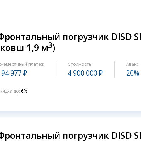
Фронтальный погрузчик DISD 
3
(ковш 1,9 м
)
Ежемесячный платеж
Стоимость
Аванс
194 977 ₽
4 900 000 ₽
20%
кидка до:
6%
Фронтальный погрузчик DISD 