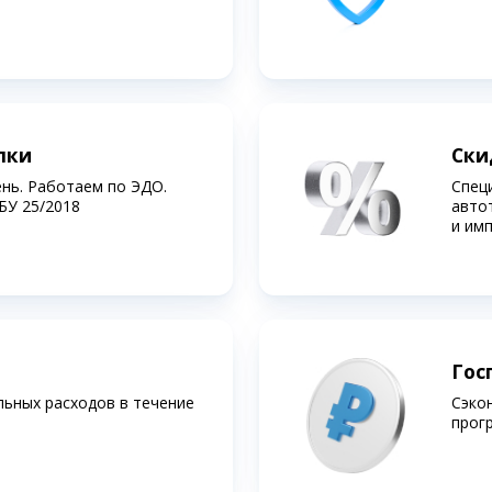
лки
Ски
ень. Работаем по ЭДО.
Спец
БУ 25/2018
авто
и им
Гос
льных расходов в течение
Сэко
прог