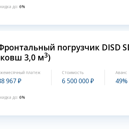
кидка до:
6%
Фронтальный погрузчик DISD 
3
(ковш 3,0 м
)
Ежемесячный платеж
Стоимость
Аванс
88 967 ₽
6 500 000 ₽
49%
кидка до:
6%