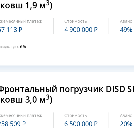
3
(ковш 1,9 м
)
Ежемесячный платеж
Стоимость
Аванс
67 118 ₽
4 900 000 ₽
49%
кидка до:
6%
Фронтальный погрузчик DISD 
3
(ковш 3,0 м
)
Ежемесячный платеж
Стоимость
Аванс
258 509 ₽
6 500 000 ₽
20%