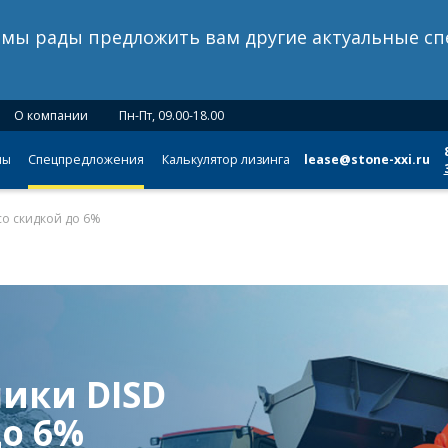
о мы рады предложить вам другие актуальные с
О компании
Пн-Пт, 09.00-18.00
мы
Спецпредложения
Калькулятор лизинга
lease@stone-xxi.ru
со скидкой до 6%
ики DISD
до 6%