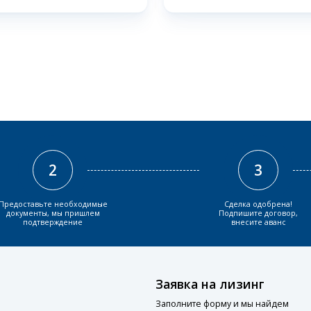
2
3
Предоставьте необходимые
Сделка одобрена!
документы, мы пришлем
Подпишите договор,
подтверждение
внесите аванс
Заявка на лизинг
Заполните форму и мы найдем