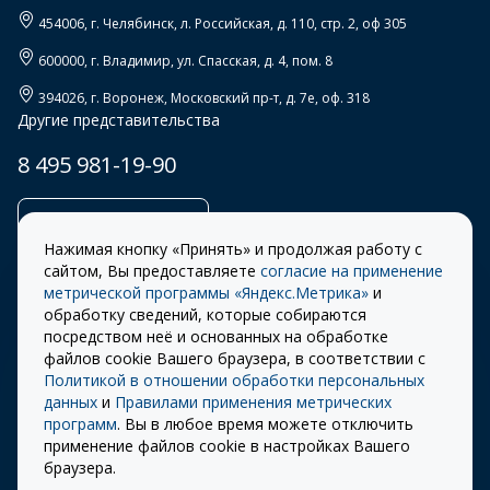
454006
, г.
Челябинск
,
л. Российская, д. 110, стр. 2, оф 305
600000
, г.
Владимир
,
ул. Спасская, д. 4, пом. 8
394026
, г.
Воронеж
,
Московский пр-т, д. 7е, оф. 318
Другие представительства
8 495 981-19-90
Заказать звонок
Нажимая кнопку «Принять» и продолжая работу с
сайтом, Вы предоставляете
согласие на применение
метрической программы «Яндекс.Метрика»
и
обработку сведений, которые собираются
Правила
Разработка сайта –
посредством неё и основанных на обработке
использования cookie
ITECH
файлов cookie Вашего браузера, в соответствии с
Политикой в отношении обработки персональных
Правила пользования
© 2026 «СТОУН-XXI»
данных
и
Правилами применения метрических
сайтом
программ
. Вы в любое время можете отключить
Политика
применение файлов cookie в настройках Вашего
конфиденциальности
браузера.