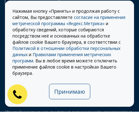
Заказать звонок
Нажимая кнопку «Принять» и продолжая работу с
сайтом, Вы предоставляете
согласие на применение
метрической программы «Яндекс.Метрика»
и
обработку сведений, которые собираются
Правила
Разработка сайта –
посредством неё и основанных на обработке
использования cookie
ITECH
файлов cookie Вашего браузера, в соответствии с
Политикой в отношении обработки персональных
Правила пользования
© 2026 «СТОУН-XXI»
данных
и
Правилами применения метрических
сайтом
программ
. Вы в любое время можете отключить
Политика
применение файлов cookie в настройках Вашего
конфиденциальности
браузера.
Карта сайта
Принимаю
Публичная оферта на
использование ПЭП
Обращаем Ваше внимание на то, что информация, размещенная на сайте, носит исключительно
информационный характер и ни при каких условиях не является публичной офертой,
определяемой положениями Статьи 437 (2) Гражданского кодекса Российской Федерации.