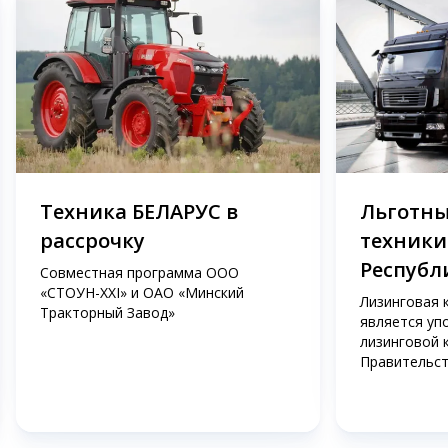
Техника БЕЛАРУС в
Льготны
рассрочку
техники
Республ
Совместная программа ООО
«СТОУН-XXI» и ОАО «Минский
Лизинговая 
Тракторный Завод»
является уп
лизинговой 
Правительст