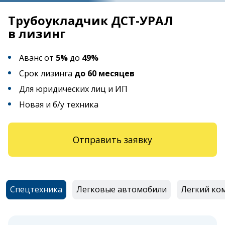
Трубоукладчик ДСТ-УРАЛ
в лизинг
Аванс от
5%
до
49%
Срок лизинга
до 60 месяцев
Для юридических лиц и ИП
Новая и б/у техника
Отправить заявку
Спецтехника
Легковые автомобили
Легкий ко