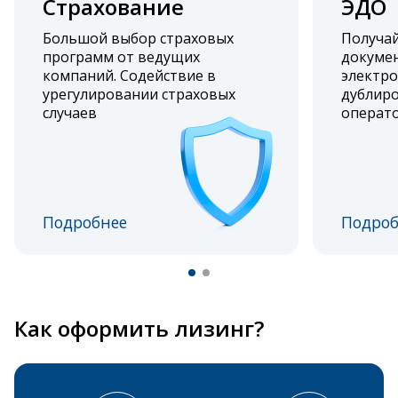
Страхование
ЭДО
Большой выбор страховых
Получа
программ от ведущих
докумен
компаний. Содействие в
электро
урегулировании страховых
дублиро
случаев
операт
Подробнее
Подроб
Как оформить лизинг?