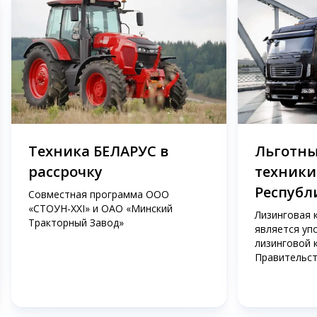
Техника БЕЛАРУС в
Льготны
рассрочку
техники
Республ
Совместная программа ООО
«СТОУН-XXI» и ОАО «Минский
Лизинговая 
Тракторный Завод»
является уп
лизинговой 
Правительст