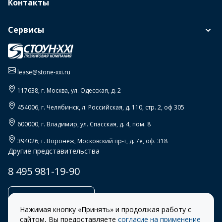
Контакты
Сервисы
lease@stone-xxi.ru
117638
, г.
Москва
,
ул. Одесская, д. 2
454006
, г.
Челябинск
,
л. Российская, д. 110, стр. 2, оф 305
600000
, г.
Владимир
,
ул. Спасская, д. 4, пом. 8
394026
, г.
Воронеж
,
Московский пр-т, д. 7е, оф. 318
Другие представительства
8 495 981-19-90
Заказать звонок
Нажимая кнопку «Принять» и продолжая работу с
сайтом, Вы предоставляете
согласие на применение