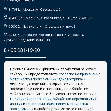
lease@stone-xxi.ru
117638
, г.
Москва
,
ул. Одесская, д. 2
454006
, г.
Челябинск
,
л. Российская, д. 110, стр. 2, оф 305
600000
, г.
Владимир
,
ул. Спасская, д. 4, пом. 8
394026
, г.
Воронеж
,
Московский пр-т, д. 7е, оф. 318
Другие представительства
8 495 981-19-90
Заказать звонок
Нажимая кнопку «Принять» и продолжая работу с
сайтом, Вы предоставляете
согласие на применение
метрической программы «Яндекс.Метрика»
и
обработку сведений, которые собираются
Правила
Разработка сайта –
посредством неё и основанных на обработке
использования cookie
ITECH
файлов cookie Вашего браузера, в соответствии с
Политикой в отношении обработки персональных
Правила пользования
© 2026 «СТОУН-XXI»
данных
и
Правилами применения метрических
сайтом
программ
. Вы в любое время можете отключить