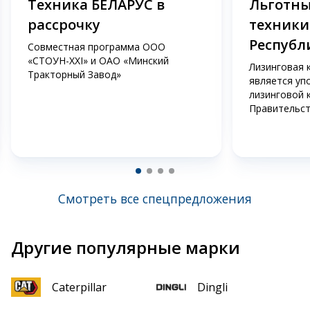
Техника БЕЛАРУС в
Льготны
рассрочку
техники
Республ
Совместная программа ООО
«СТОУН-XXI» и ОАО «Минский
Лизинговая 
Тракторный Завод»
является уп
лизинговой 
Правительст
Смотреть все спецпредложения
Другие популярные марки
Caterpillar
Dingli