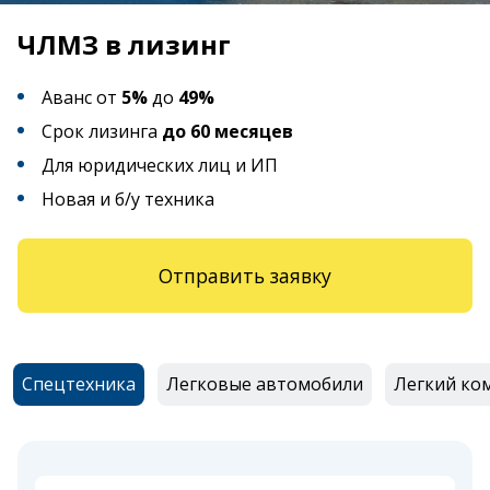
ЧЛМЗ в лизинг
Аванс от
5%
до
49%
Срок лизинга
до 60 месяцев
Для юридических лиц и ИП
Новая и б/у техника
Отправить заявку
Спецтехника
Легковые автомобили
Легкий ко