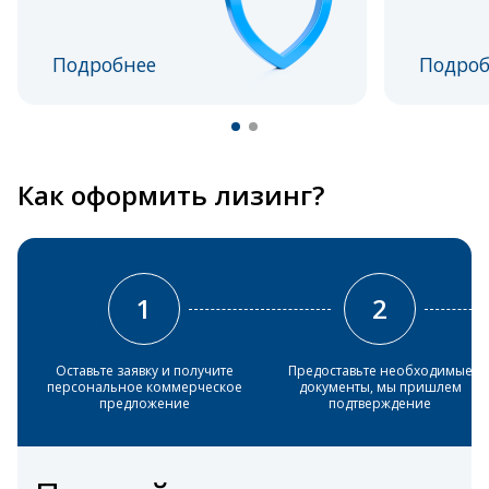
Подробнее
Подроб
Как оформить лизинг?
1
2
Оставьте заявку и получите
Предоставьте необходимые
персональное коммерческое
документы, мы пришлем
предложение
подтверждение