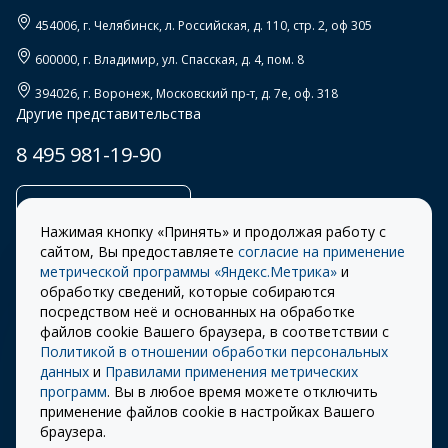
454006
, г.
Челябинск
,
л. Российская, д. 110, стр. 2, оф 305
600000
, г.
Владимир
,
ул. Спасская, д. 4, пом. 8
394026
, г.
Воронеж
,
Московский пр-т, д. 7е, оф. 318
Другие представительства
8 495 981-19-90
Заказать звонок
Нажимая кнопку «Принять» и продолжая работу с
сайтом, Вы предоставляете
согласие на применение
метрической программы «Яндекс.Метрика»
и
обработку сведений, которые собираются
Правила
Разработка сайта –
посредством неё и основанных на обработке
использования cookie
ITECH
файлов cookie Вашего браузера, в соответствии с
Политикой в отношении обработки персональных
Правила пользования
© 2026 «СТОУН-XXI»
данных
и
Правилами применения метрических
сайтом
программ
. Вы в любое время можете отключить
Политика
применение файлов cookie в настройках Вашего
конфиденциальности
браузера.