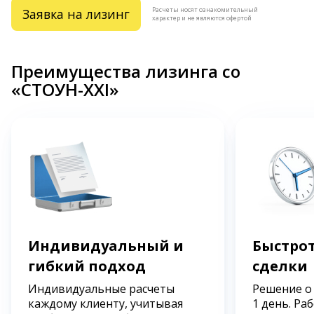
Расчеты носят ознакомительный
Заявка на лизинг
характер и не являются офертой
Преимущества лизинга со
«СТОУН-XXI»
Индивидуальный и
Быстрот
гибкий подход
сделки
Индивидуальные расчеты
Решение о
каждому клиенту, учитывая
1 день. Ра