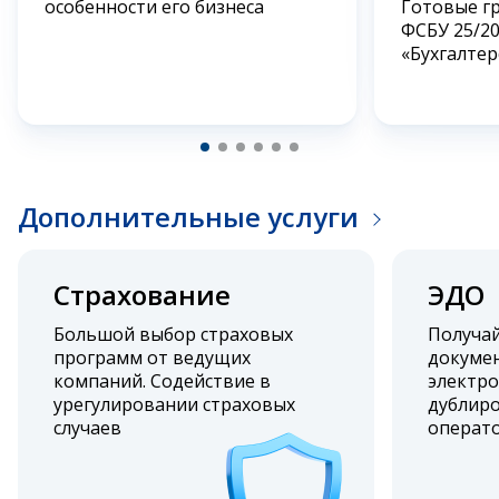
особенности его бизнеса
Готовые г
ФСБУ 25/2
«Бухгалтер
Дополнительные услуги
Страхование
ЭДО
Большой выбор страховых
Получа
программ от ведущих
докумен
компаний. Содействие в
электро
урегулировании страховых
дублиро
случаев
операт