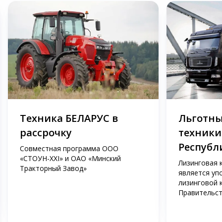
Техника БЕЛАРУС в
Льготны
рассрочку
техники
Республ
Совместная программа ООО
«СТОУН-XXI» и ОАО «Минский
Лизинговая 
Тракторный Завод»
является уп
лизинговой 
Правительст