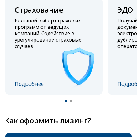
Страхование
ЭДО
Большой выбор страховых
Получа
программ от ведущих
докумен
компаний. Содействие в
электро
урегулировании страховых
дублиро
случаев
операт
Подробнее
Подроб
Как оформить лизинг?