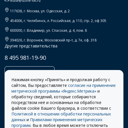
lease@stone-xxi.ru
117638
, г.
Москва
,
ул. Одесская, д. 2
454006
, г.
Челябинск
,
л. Российская, д. 110, стр. 2, оф 305
600000
, г.
Владимир
,
ул. Спасская, д. 4, пом. 8
394026
, г.
Воронеж
,
Московский пр-т, д. 7е, оф. 318
Другие представительства
8 495 981-19-90
Заказать звонок
Нажимая кнопку «Принять» и продолжая работу с
сайтом, Вы предоставляете
согласие на применение
метрической программы «Яндекс.Метрика»
и
обработку сведений, которые собираются
Правила
Разработка сайта –
посредством неё и основанных на обработке
использования cookie
ITECH
файлов cookie Вашего браузера, в соответствии с
Политикой в отношении обработки персональных
Правила пользования
© 2026 «СТОУН-XXI»
данных
и
Правилами применения метрических
сайтом
программ
. Вы в любое время можете отключить