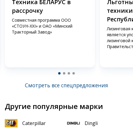
Техника БЕЛАРУС в
Льготны
рассрочку
техники
Республ
Совместная программа ООО
«СТОУН-XXI» и ОАО «Минский
Лизинговая 
Тракторный Завод»
является уп
лизинговой 
Правительст
Смотреть все спецпредложения
Другие популярные марки
Caterpillar
Dingli