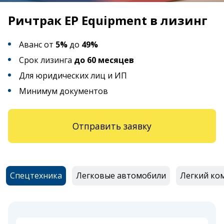
Ричтрак EP Equipment в лизинг
Аванс от
5%
до
49%
Срок лизинга
до 60 месяцев
Для юридических лиц и ИП
Минимум документов
Отправить заявку
Спецтехника
Легковые автомобили
Легкий ко