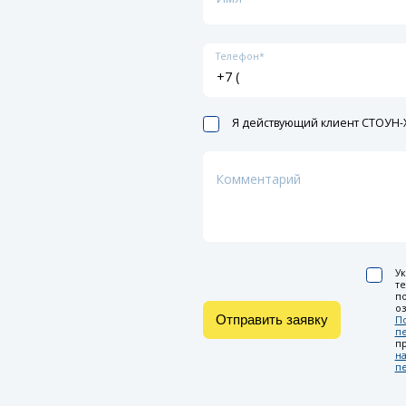
Телефон*
Я действующий клиент СТОУН-X
Комментарий
Ук
т
по
оз
Отправить заявку
П
п
п
на
п