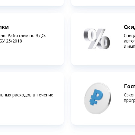
лки
Ски
ень. Работаем по ЭДО.
Спец
БУ 25/2018
авто
и им
Гос
льных расходов в течение
Сэко
прог