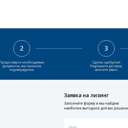
2
3
Предоставьте необходимые
Сделка одобрена!
документы, мы пришлем
Подпишите договор,
подтверждение
внесите аванс
Заявка на лизинг
Заполните форму и мы найдем
наиболее выгодное для вас решен
Имя