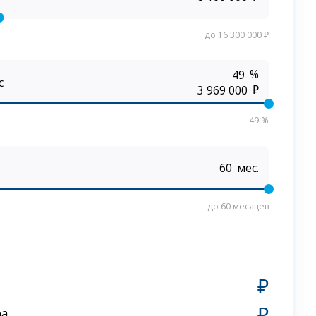
до 16 300 000 ₽
%
с
₽
49 %
мес.
до 60 месяцев
₽
₽
ра