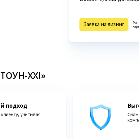
Рас
Заявка на лизинг
хар
СТОУН-XXI»
ий подход
Выг
клиенту, учитывая
Сниж
комп