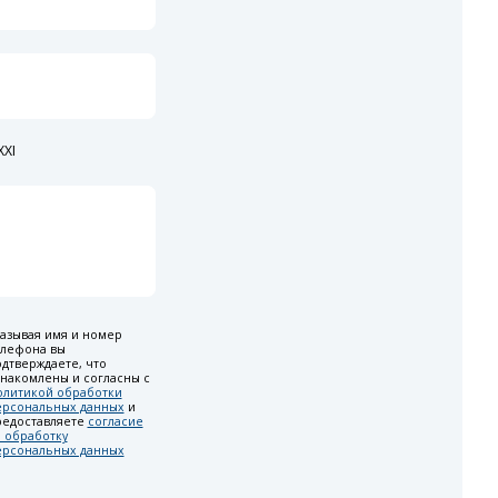
XI
азывая имя и номер
елефона вы
дтверждаете, что
накомлены и согласны с
олитикой обработки
ерсональных данных
и
редоставляете
согласие
 обработку
ерсональных данных