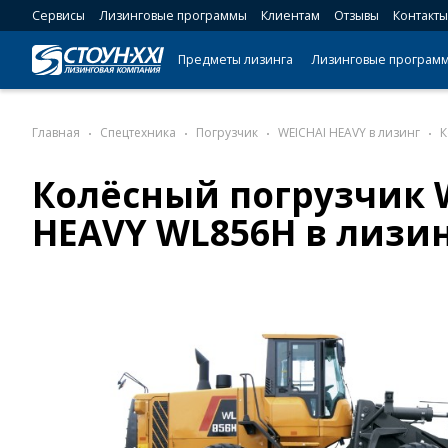
Сервисы
Лизинговые программы
Клиентам
Отзывы
Контакты
Предметы лизинга
Лизинговые програм
Главная
Спецтехника
Погрузчик
WEICHAI HEAVY в лизинг
К
Колёсный погрузчик 
HEAVY WL856H в лизи