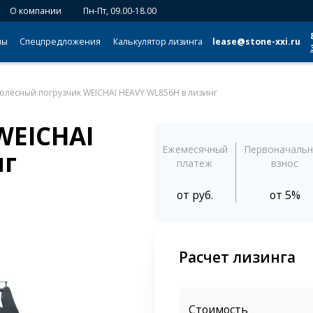
О компании
Пн-Пт, 09.00-18.00
мы
Спецпредложения
Калькулятор лизинга
lease@stone-xxi.ru
олёсный погрузчик WEICHAI HEAVY WL856H в лизинг
WEICHAI
Ежемесячный
Первоначаль
нг
платеж
взнос
от
руб.
от 5%
Расчет лизинга
Стоимость