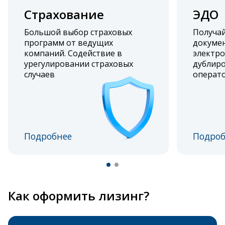
Страхование
ЭДО
Большой выбор страховых
Получа
программ от ведущих
докумен
компаний. Содействие в
электро
урегулировании страховых
дублиро
случаев
операт
Подробнее
Подроб
Как оформить лизинг?