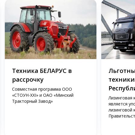
Техника БЕЛАРУС в
Льготны
рассрочку
техники
Республ
Совместная программа ООО
«СТОУН-XXI» и ОАО «Минский
Лизинговая 
Тракторный Завод»
является уп
лизинговой 
Правительст