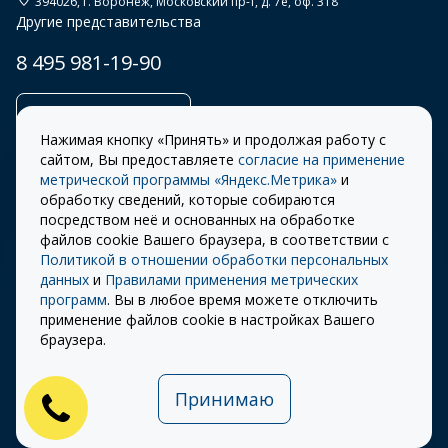
394026
, г.
Воронеж
,
Московский пр-т, д. 7е, оф. 318
Другие представительства
8 495 981-19-90
Заказать звонок
Нажимая кнопку «Принять» и продолжая работу с
сайтом, Вы предоставляете
согласие на применение
метрической программы «Яндекс.Метрика»
и
обработку сведений, которые собираются
Правила
Разработка сайта –
посредством неё и основанных на обработке
использования cookie
ITECH
файлов cookie Вашего браузера, в соответствии с
Политикой в отношении обработки персональных
Правила пользования
© 2026 «СТОУН-XXI»
данных
и
Правилами применения метрических
сайтом
программ
. Вы в любое время можете отключить
Политика
применение файлов cookie в настройках Вашего
конфиденциальности
браузера.
Карта сайта
Принимаю
Публичная оферта на
использование ПЭП