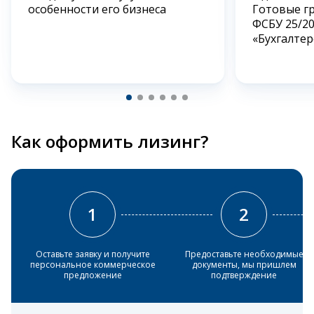
особенности его бизнеса
Готовые г
ФСБУ 25/2
«Бухгалтер
Как оформить лизинг?
1
2
Оставьте заявку и получите
Предоставьте необходимые
персональное коммерческое
документы, мы пришлем
предложение
подтверждение