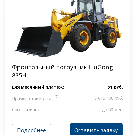
Фронтальный погрузчик LiuGong
835H
Ежемесячный платеж:
от
руб.
?
5 615 400 руб.
Пример стоимости:
Срок лизинга:
до 60 мес.
Подробнее
Оставить заявку