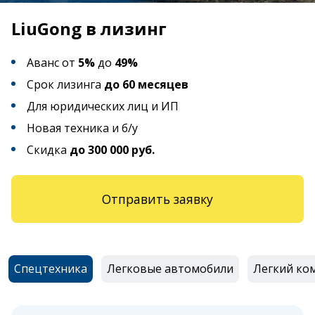
LiuGong в лизинг
Аванс от
5%
до
49%
Срок лизинга
до 60 месяцев
Для юридических лиц и ИП
Новая техника и б/у
Скидка
до 300 000 руб.
Отправить заявку
Спецтехника
Легковые автомобили
Легкий ко