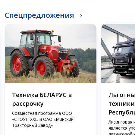
Спецпредложения
Техника БЕЛАРУС в
Льготны
рассрочку
техники
Республ
Совместная программа ООО
«СТОУН-XXI» и ОАО «Минский
Лизинговая 
Тракторный Завод»
является уп
лизинговой 