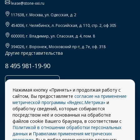
lease@stone-xxi.ru
117638
, г.
Москва
,
ул. Одесская, д. 2
454006
, г.
Челябинск
,
л. Российская, д. 110, стр. 2, оф 305
600000
, г.
Владимир
,
ул. Спасская, д. 4, пом. 8
394026
, г.
Воронеж
,
Московский пр-т, д. 7е, оф. 318
Другие представительства
8 495 981-19-90
Заказать звонок
Нажимая кнопку «Принять» и продолжая работу с
сайтом, Вы предоставляете
согласие на применение
метрической программы «Яндекс.Метрика»
и
обработку сведений, которые собираются
Правила
Разработка сайта –
посредством неё и основанных на обработке
использования cookie
ITECH
файлов cookie Вашего браузера, в соответствии с
Политикой в отношении обработки персональных
Правила пользования
© 2026 «СТОУН-XXI»
данных
и
Правилами применения метрических
сайтом
программ
. Вы в любое время можете отключить