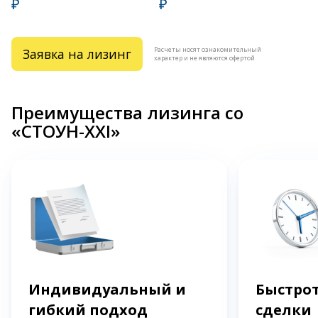
₽
₽
Расчеты носят ознакомительный
Заявка на лизинг
характер и не являются офертой
Преимущества лизинга со
«СТОУН-XXI»
Индивидуальный и
Быстрот
гибкий подход
сделки