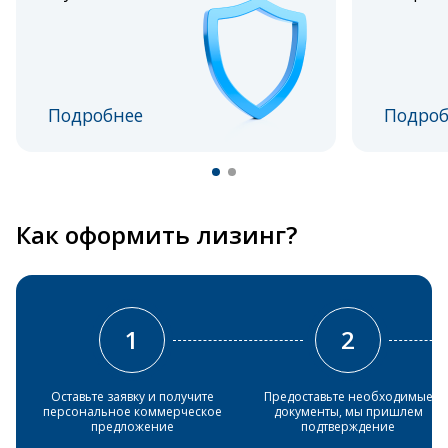
Подробнее
Подроб
Как оформить лизинг?
1
2
Оставьте заявку и получите
Предоставьте необходимые
персональное коммерческое
документы, мы пришлем
предложение
подтверждение