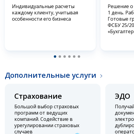
Индивидуальные расчеты
Решение о
каждому клиенту, учитывая
1 день. Ра
особенности его бизнеса
Готовые г
ФСБУ 25/2
«Бухгалтер
Дополнительные услуги
Страхование
ЭДО
Большой выбор страховых
Получа
программ от ведущих
докумен
компаний. Содействие в
электро
урегулировании страховых
дублиро
случаев
операт