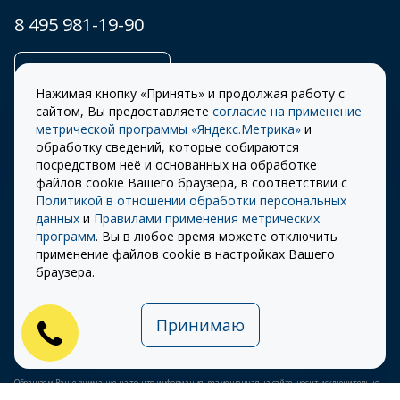
8 495 981-19-90
Заказать звонок
Нажимая кнопку «Принять» и продолжая работу с
сайтом, Вы предоставляете
согласие на применение
метрической программы «Яндекс.Метрика»
и
обработку сведений, которые собираются
Правила
Разработка сайта –
посредством неё и основанных на обработке
использования cookie
ITECH
файлов cookie Вашего браузера, в соответствии с
Политикой в отношении обработки персональных
Правила пользования
© 2026 «СТОУН-XXI»
данных
и
Правилами применения метрических
сайтом
программ
. Вы в любое время можете отключить
Политика
применение файлов cookie в настройках Вашего
конфиденциальности
браузера.
Карта сайта
Принимаю
Публичная оферта на
использование ПЭП
Обращаем Ваше внимание на то, что информация, размещенная на сайте, носит исключительно
информационный характер и ни при каких условиях не является публичной офертой,