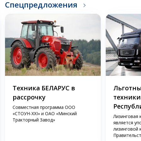
Спецпредложения
Техника БЕЛАРУС в
Льготны
рассрочку
техники
Республ
Совместная программа ООО
«СТОУН-XXI» и ОАО «Минский
Лизинговая 
Тракторный Завод»
является уп
лизинговой 
Правительст