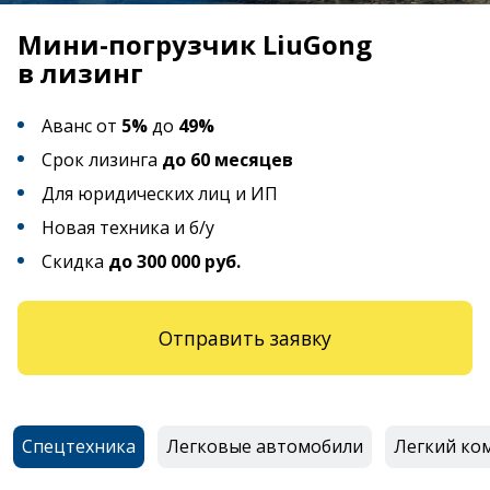
Мини-погрузчик LiuGong
в лизинг
Аванс от
5%
до
49%
Срок лизинга
до 60 месяцев
Для юридических лиц и ИП
Новая техника и б/у
Скидка
до 300 000 руб.
Отправить заявку
Спецтехника
Легковые автомобили
Легкий ко