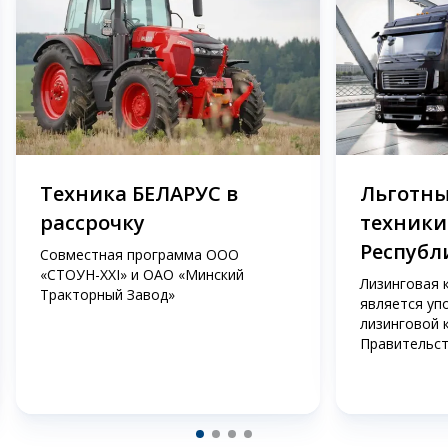
Техника БЕЛАРУС в
Льготны
рассрочку
техники
Республ
Совместная программа ООО
«СТОУН-XXI» и ОАО «Минский
Лизинговая 
Тракторный Завод»
является уп
лизинговой 
Правительст