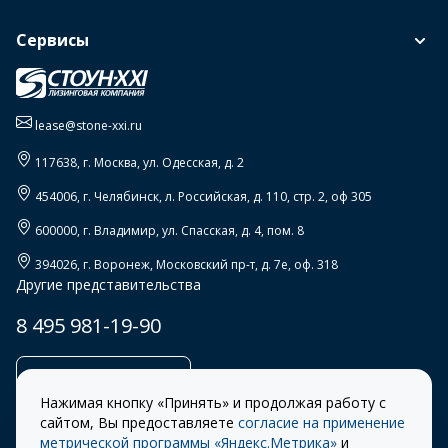
Сервисы
lease@stone-xxi.ru
117638
, г.
Москва
,
ул. Одесская, д. 2
454006
, г.
Челябинск
,
л. Российская, д. 110, стр. 2, оф 305
600000
, г.
Владимир
,
ул. Спасская, д. 4, пом. 8
394026
, г.
Воронеж
,
Московский пр-т, д. 7е, оф. 318
Другие представительства
8 495 981-19-90
Заказать звонок
Нажимая кнопку «Принять» и продолжая работу с
сайтом, Вы предоставляете
согласие на применение
метрической программы «Яндекс.Метрика»
и