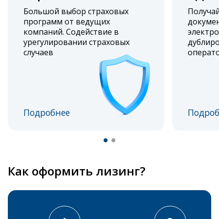
Большой выбор страховых
Получа
программ от ведущих
докумен
компаний. Содействие в
электро
урегулировании страховых
дублиро
случаев
операт
Подробнее
Подроб
Как оформить лизинг?