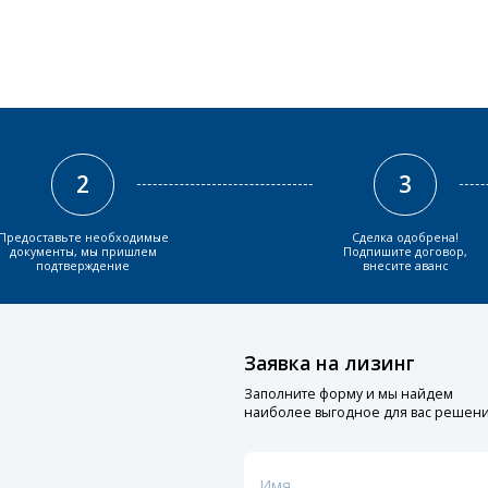
2
3
Предоставьте необходимые
Сделка одобрена!
документы, мы пришлем
Подпишите договор,
подтверждение
внесите аванс
Заявка на лизинг
Заполните форму и мы найдем
наиболее выгодное для вас решен
Имя