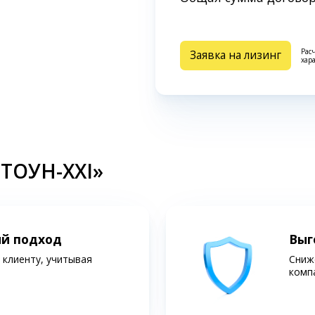
Рас
Заявка на лизинг
хар
СТОУН-XXI»
ий подход
Выг
клиенту, учитывая
Сниж
комп