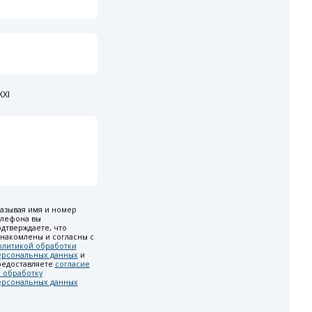
XI
азывая имя и номер
елефона вы
дтверждаете, что
накомлены и согласны с
олитикой обработки
ерсональных данных
и
редоставляете
согласие
 обработку
ерсональных данных