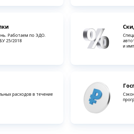
лки
Ски
ень. Работаем по ЭДО.
Спец
БУ 25/2018
авто
и им
Гос
льных расходов в течение
Сэко
прог