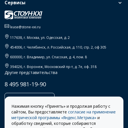
Сервисы
lease@stone-xxi.ru
117638
, г.
Москва
,
ул. Одесская, д. 2
454006
, г.
Челябинск
,
л. Российская, д. 110, стр. 2, оф 305
600000
, г.
Владимир
,
ул. Спасская, д. 4, пом. 8
394026
, г.
Воронеж
,
Московский пр-т, д. 7е, оф. 318
Другие представительства
8 495 981-19-90
Заказать звонок
Нажимая кнопку «Принять» и продолжая работу с
сайтом, Вы предоставляете
согласие на применение
метрической программы «Яндекс.Метрика»
и
обработку сведений, которые собираются