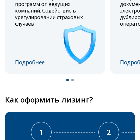
программ от ведущих
докумен
компаний. Содействие в
электро
урегулировании страховых
дублиро
случаев
операт
Подробнее
Подроб
Как оформить лизинг?
1
2