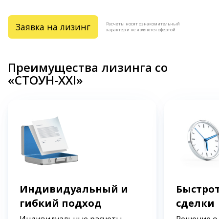
Расчеты носят ознакомительный
Заявка на лизинг
характер и не являются офертой
Преимущества лизинга со
«СТОУН-XXI»
Индивидуальный и
Быстрот
гибкий подход
сделки
Индивидуальные расчеты
Решение о