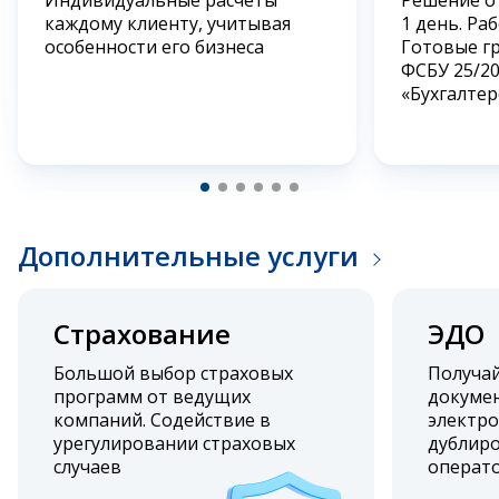
каждому клиенту, учитывая
1 день. Ра
особенности его бизнеса
Готовые г
ФСБУ 25/2
«Бухгалтер
Дополнительные услуги
Страхование
ЭДО
Большой выбор страховых
Получа
программ от ведущих
докумен
компаний. Содействие в
электро
урегулировании страховых
дублиро
случаев
операт