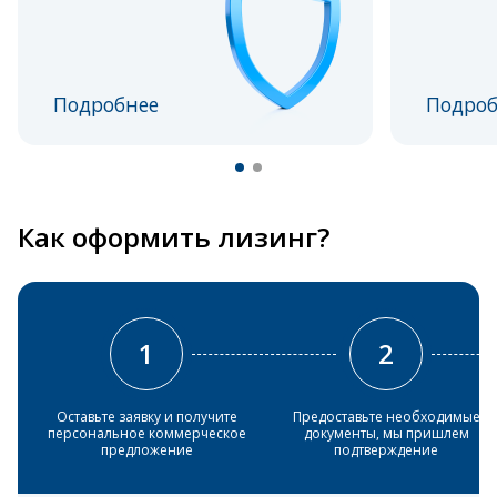
Подробнее
Подроб
Как оформить лизинг?
1
2
Оставьте заявку и получите
Предоставьте необходимые
персональное коммерческое
документы, мы пришлем
предложение
подтверждение