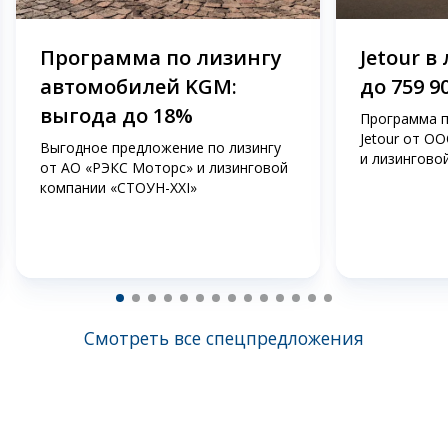
Программа по лизингу
Jetour в
автомобилей KGM:
до 759 9
выгода до 18%
Программа п
Jetour от О
Выгодное предложение по лизингу
и лизингово
от АО «РЭКС Моторс» и лизинговой
компании «СТОУН-ХХI»
Смотреть все спецпредложения