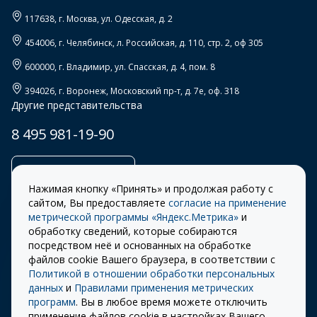
117638
, г.
Москва
,
ул. Одесская, д. 2
454006
, г.
Челябинск
,
л. Российская, д. 110, стр. 2, оф 305
600000
, г.
Владимир
,
ул. Спасская, д. 4, пом. 8
394026
, г.
Воронеж
,
Московский пр-т, д. 7е, оф. 318
Другие представительства
8 495 981-19-90
Заказать звонок
Нажимая кнопку «Принять» и продолжая работу с
сайтом, Вы предоставляете
согласие на применение
метрической программы «Яндекс.Метрика»
и
обработку сведений, которые собираются
Правила
Разработка сайта –
посредством неё и основанных на обработке
использования cookie
ITECH
файлов cookie Вашего браузера, в соответствии с
Политикой в отношении обработки персональных
Правила пользования
© 2026 «СТОУН-XXI»
данных
и
Правилами применения метрических
сайтом
программ
. Вы в любое время можете отключить
Политика
применение файлов cookie в настройках Вашего