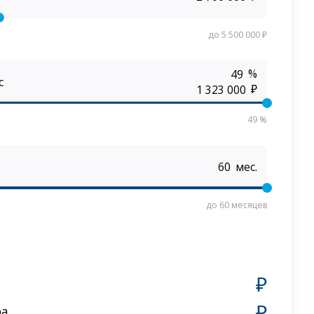
до 5 500 000 ₽
%
с
₽
49 %
мес.
до 60 месяцев
₽
₽
ра