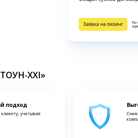
Рас
Заявка на лизинг
хар
СТОУН-XXI»
ий подход
Выг
клиенту, учитывая
Сниж
комп