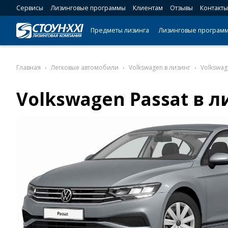
Сервисы
Лизинговые программы
Клиентам
Отзывы
Контакты
Предметы лизинга
Лизинговые програм
Главная
Легковые автомобили
Volkswagen в лизинг
Volkswag
Volkswagen Passat в л