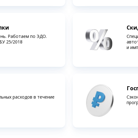
лки
Ски
ень. Работаем по ЭДО.
Спец
БУ 25/2018
авто
и им
Гос
льных расходов в течение
Сэко
прог