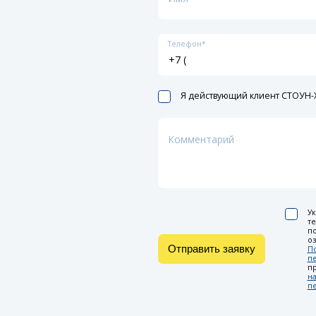
Телефон*
Я действующий клиент СТОУН-X
Комментарий
Ук
т
по
оз
Отправить заявку
П
п
п
на
п