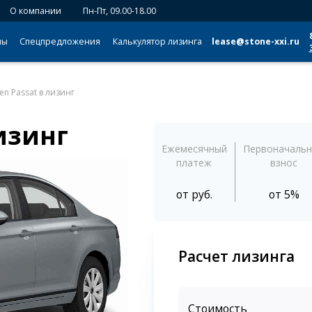
О компании
Пн-Пт, 09.00-18.00
мы
Спецпредложения
Калькулятор лизинга
lease@stone-xxi.ru
en Passat в лизинг
изинг
Ежемесячный
Первоначаль
платеж
взнос
от
руб.
от 5%
Расчет лизинга
Стоимость