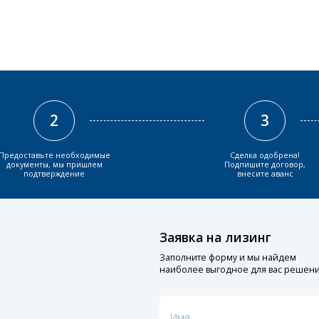
2
3
Предоставьте необходимые
Сделка одобрена!
документы, мы пришлем
Подпишите договор,
подтверждение
внесите аванс
Заявка на лизинг
Заполните форму и мы найдем
наиболее выгодное для вас решен
Имя