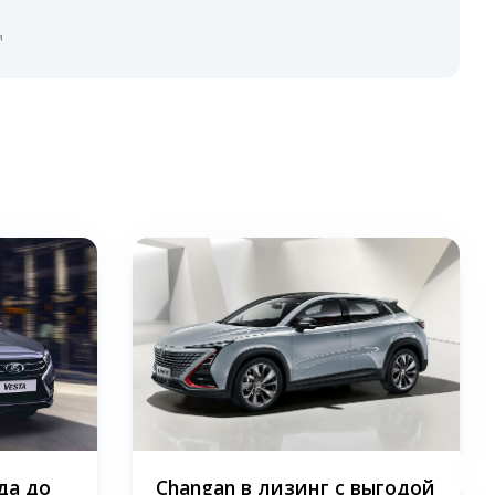
я
да до
Changan в лизинг с выгодой