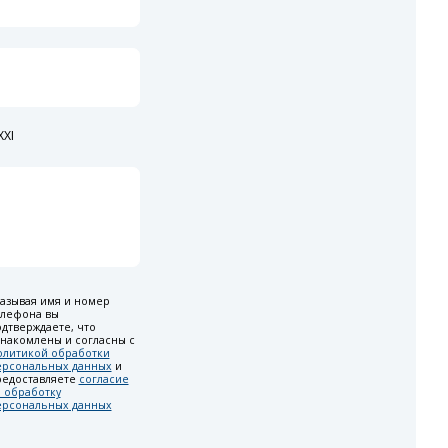
XI
азывая имя и номер
елефона вы
дтверждаете, что
накомлены и согласны с
олитикой обработки
ерсональных данных
и
редоставляете
согласие
 обработку
ерсональных данных