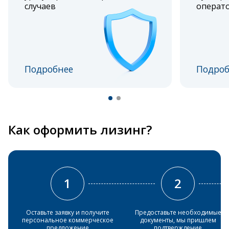
случаев
операт
Подробнее
Подроб
Как оформить лизинг?
1
2
Оставьте заявку и получите
Предоставьте необходимые
персональное коммерческое
документы, мы пришлем
предложение
подтверждение