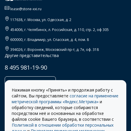
lease@stone-xxi.ru
117638
, г.
Москва
,
ул. Одесская, д. 2
454006
, г.
Челябинск
,
л. Российская, д. 110, стр. 2, оф 305
600000
, г.
Владимир
,
ул. Спасская, д. 4, пом. 8
394026
, г.
Воронеж
,
Московский пр-т, д. 7е, оф. 318
Другие представительства
8 495 981-19-90
Заказать звонок
Нажимая кнопку «Принять» и продолжая работу с
сайтом, Вы предоставляете
согласие на применение
метрической программы «Яндекс.Метрика»
и
обработку сведений, которые собираются
Правила
Разработка сайта –
посредством неё и основанных на обработке
использования cookie
ITECH
файлов cookie Вашего браузера, в соответствии с
Политикой в отношении обработки персональных
Правила пользования
© 2026 «СТОУН-XXI»
данных
и
Правилами применения метрических