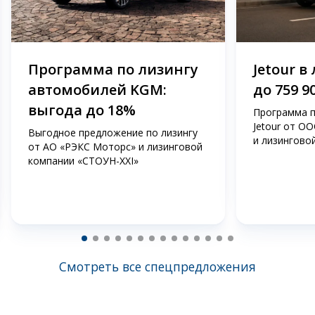
Программа по лизингу
Jetour в
автомобилей KGM:
до 759 9
выгода до 18%
Программа п
Jetour от О
Выгодное предложение по лизингу
и лизингово
от АО «РЭКС Моторс» и лизинговой
компании «СТОУН-ХХI»
Смотреть все спецпредложения