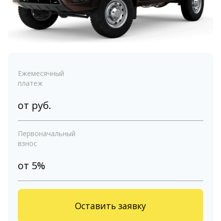
Ежемесячный
платеж
от
руб.
Первоначальный
взнос
от 5%
Оставить заявку