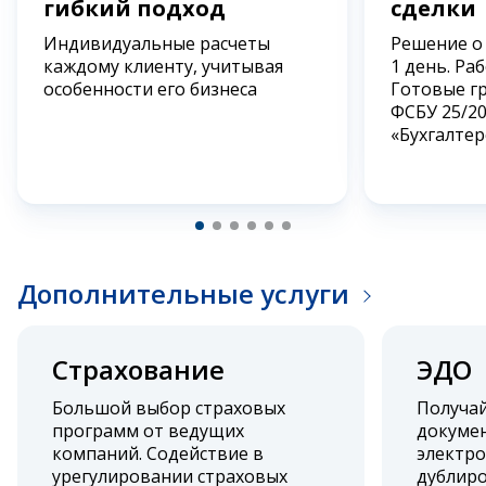
гибкий подход
сделки
Индивидуальные расчеты
Решение о
каждому клиенту, учитывая
1 день. Ра
особенности его бизнеса
Готовые г
ФСБУ 25/2
«Бухгалтер
Дополнительные услуги
Страхование
ЭДО
Большой выбор страховых
Получа
программ от ведущих
докумен
компаний. Содействие в
электро
урегулировании страховых
дублиро