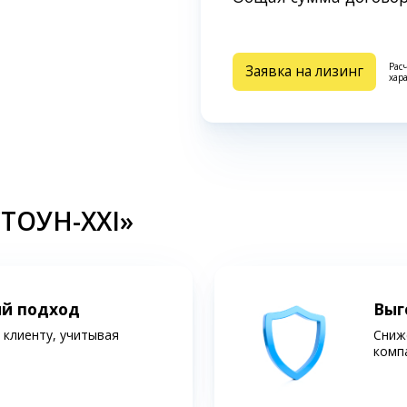
Рас
Заявка на лизинг
хар
СТОУН-XXI»
ий подход
Выг
клиенту, учитывая
Сниж
комп