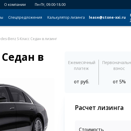
О компании
Пн-Пт, 09.00-18.00
мы
Спецпредложения
Калькулятор лизинга
lease@stone-xxi.ru
des-Benz S-Класс Седан в лизинг
 Седан в
Ежемесячный
Первоначаль
платеж
взнос
от
руб.
от 5%
Расчет лизинга
Стоимость