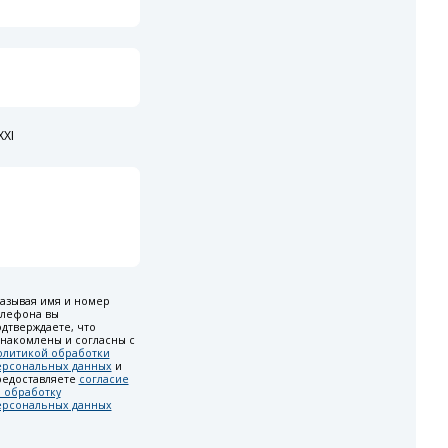
XI
азывая имя и номер
елефона вы
дтверждаете, что
накомлены и согласны с
олитикой обработки
ерсональных данных
и
редоставляете
согласие
 обработку
ерсональных данных