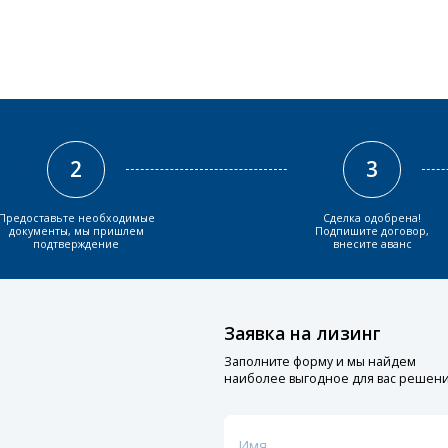
2
3
Предоставьте необходимые
Сделка одобрена!
документы, мы пришлем
Подпишите договор,
подтверждение
внесите аванс
Заявка на лизинг
Заполните форму и мы найдем
наиболее выгодное для вас решен
Имя