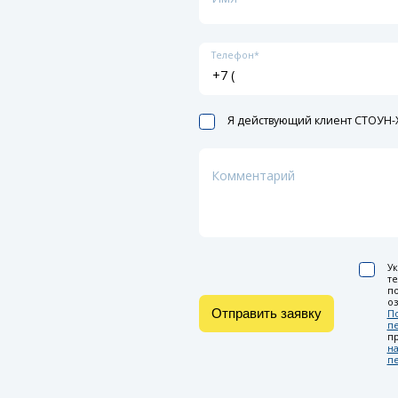
Телефон*
Я действующий клиент СТОУН-X
Комментарий
Ук
т
по
оз
Отправить заявку
П
п
п
на
п