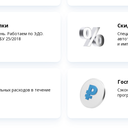
лки
Ски
ень. Работаем по ЭДО.
Спец
БУ 25/2018
авто
и им
Гос
льных расходов в течение
Сэко
прог