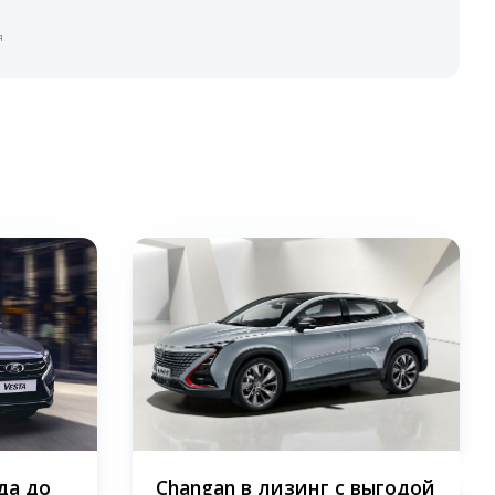
я
да до
Changan в лизинг с выгодой