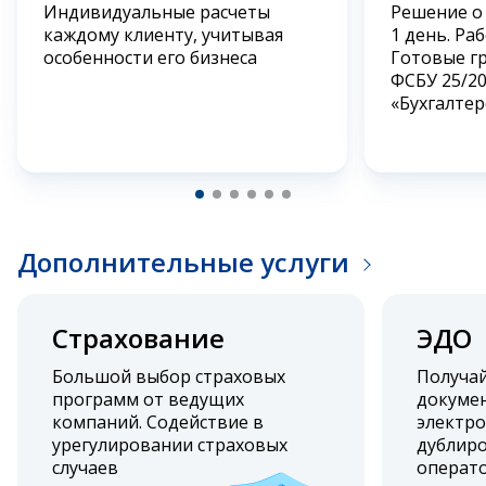
Индивидуальные расчеты
Решение о
каждому клиенту, учитывая
1 день. Ра
особенности его бизнеса
Готовые г
ФСБУ 25/2
«Бухгалтер
Дополнительные услуги
Страхование
ЭДО
Большой выбор страховых
Получа
программ от ведущих
докумен
компаний. Содействие в
электро
урегулировании страховых
дублиро
случаев
операт