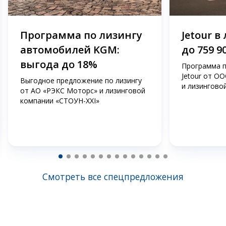
Программа по лизингу
Jetour в
автомобилей KGM:
до 759 9
выгода до 18%
Программа п
Jetour от О
Выгодное предложение по лизингу
и лизингово
от АО «РЭКС Моторс» и лизинговой
компании «СТОУН-ХХI»
Смотреть все спецпредложения