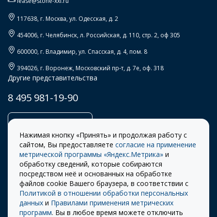
lease@stone-xxi.ru
117638
, г.
Москва
,
ул. Одесская, д. 2
454006
, г.
Челябинск
,
л. Российская, д. 110, стр. 2, оф 305
600000
, г.
Владимир
,
ул. Спасская, д. 4, пом. 8
394026
, г.
Воронеж
,
Московский пр-т, д. 7е, оф. 318
Другие представительства
8 495 981-19-90
Заказать звонок
Нажимая кнопку «Принять» и продолжая работу с
сайтом, Вы предоставляете
согласие на применение
метрической программы «Яндекс.Метрика»
и
обработку сведений, которые собираются
Правила
Разработка сайта –
посредством неё и основанных на обработке
использования cookie
ITECH
файлов cookie Вашего браузера, в соответствии с
Политикой в отношении обработки персональных
Правила пользования
© 2026 «СТОУН-XXI»
данных
и
Правилами применения метрических
сайтом
программ
. Вы в любое время можете отключить