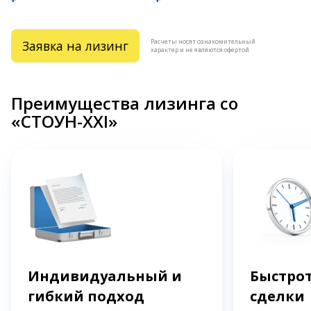
Расчеты носят ознакомительный
Заявка на лизинг
характер и не являются офертой
Преимущества лизинга со
«СТОУН-XXI»
Индивидуальный и
Быстрот
гибкий подход
сделки