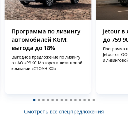
Программа по лизингу
Jetour в
автомобилей KGM:
до 759 9
выгода до 18%
Программа п
Jetour от О
Выгодное предложение по лизингу
и лизингово
от АО «РЭКС Моторс» и лизинговой
компании «СТОУН-ХХI»
Смотреть все спецпредложения