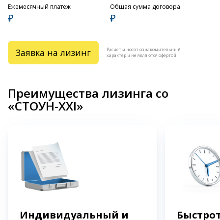
Ежемесячный платеж
Общая сумма договора
₽
₽
Расчеты носят ознакомительный
Заявка на лизинг
характер и не являются офертой
Преимущества лизинга со
«СТОУН-XXI»
Индивидуальный и
Быстрот