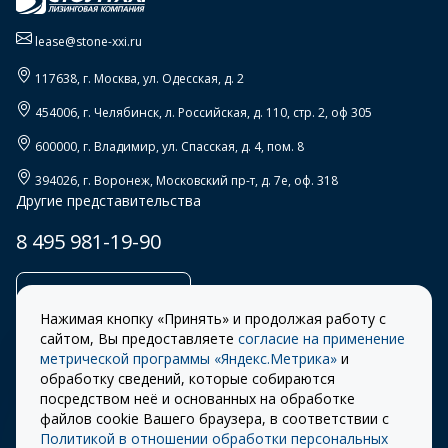
lease@stone-xxi.ru
117638
, г.
Москва
,
ул. Одесская, д. 2
454006
, г.
Челябинск
,
л. Российская, д. 110, стр. 2, оф 305
600000
, г.
Владимир
,
ул. Спасская, д. 4, пом. 8
394026
, г.
Воронеж
,
Московский пр-т, д. 7е, оф. 318
Другие представительства
8 495 981-19-90
Заказать звонок
Нажимая кнопку «Принять» и продолжая работу с
сайтом, Вы предоставляете
согласие на применение
метрической программы «Яндекс.Метрика»
и
обработку сведений, которые собираются
Правила
Разработка сайта –
посредством неё и основанных на обработке
использования cookie
ITECH
файлов cookie Вашего браузера, в соответствии с
Политикой в отношении обработки персональных
Правила пользования
© 2026 «СТОУН-XXI»