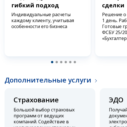
гибкий подход
сделки
Индивидуальные расчеты
Решение о
каждому клиенту, учитывая
1 день. Ра
особенности его бизнеса
Готовые г
ФСБУ 25/2
«Бухгалтер
Дополнительные услуги
Страхование
ЭДО
Большой выбор страховых
Получа
программ от ведущих
докумен
компаний. Содействие в
электро