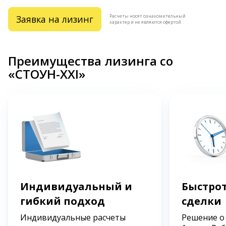
Расчеты носят ознакомительный
Заявка на лизинг
характер и не являются офертой
Преимущества лизинга со
«СТОУН-XXI»
Индивидуальный и
Быстрот
гибкий подход
сделки
Индивидуальные расчеты
Решение о