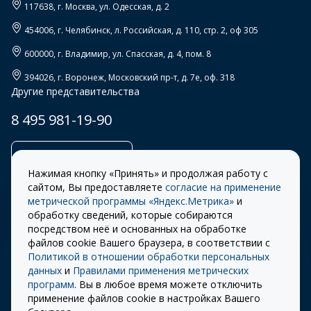
117638
, г.
Москва
,
ул. Одесская, д. 2
454006
, г.
Челябинск
,
л. Российская, д. 110, стр. 2, оф 305
600000
, г.
Владимир
,
ул. Спасская, д. 4, пом. 8
394026
, г.
Воронеж
,
Московский пр-т, д. 7е, оф. 318
Другие представительства
8 495 981-19-90
Заказать звонок
Нажимая кнопку «Принять» и продолжая работу с
сайтом, Вы предоставляете
согласие на применение
метрической программы «Яндекс.Метрика»
и
обработку сведений, которые собираются
Правила
Разработка сайта –
посредством неё и основанных на обработке
использования cookie
ITECH
файлов cookie Вашего браузера, в соответствии с
Политикой в отношении обработки персональных
Правила пользования
© 2026 «СТОУН-XXI»
данных
и
Правилами применения метрических
сайтом
программ
. Вы в любое время можете отключить
Политика
применение файлов cookie в настройках Вашего
конфиденциальности