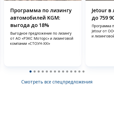
Программа по лизингу
Jetour в
автомобилей KGM:
до 759 9
выгода до 18%
Программа п
Jetour от О
Выгодное предложение по лизингу
и лизингово
от АО «РЭКС Моторс» и лизинговой
компании «СТОУН-ХХI»
Смотреть все спецпредложения