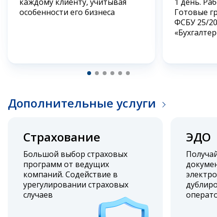
каждому клиенту, учитывая
1 день. Ра
особенности его бизнеса
Готовые г
ФСБУ 25/2
«Бухгалтер
Дополнительные услуги
Страхование
ЭДО
Большой выбор страховых
Получа
программ от ведущих
докумен
компаний. Содействие в
электро
урегулировании страховых
дублиро
случаев
операт