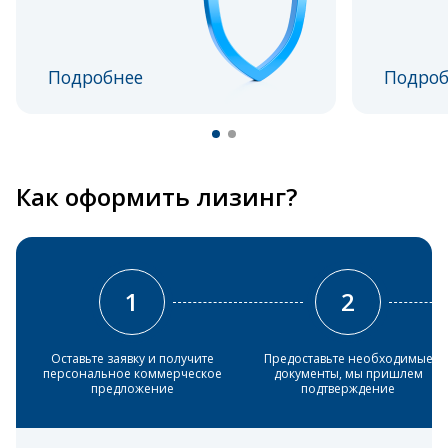
Подробнее
Подроб
Как оформить лизинг?
1
2
Оставьте заявку и получите
Предоставьте необходимые
персональное коммерческое
документы, мы пришлем
предложение
подтверждение